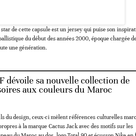
 star de cette capsule est un jersey qui puise son inspira
tballistique du début des années 2000, époque chargée d
oute une génération.
 dévoile sa nouvelle collection de
soires aux couleurs du Maroc
ils du design, ceux-ci mêlent références culturelles mar
 propres à la marque Cactus Jack avec des motifs sur les
eau du Maroc au dos, logo Total 90 et écusson Nike en 