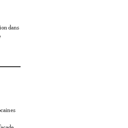
tion dans
e
ocaines
façade.