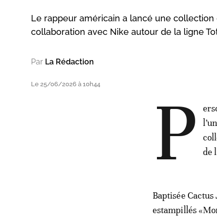
Le rappeur américain a lancé une collection
collaboration avec Nike autour de la ligne Tota
Par
La Rédaction
Le 25/06/2026 à 10h44
P
ers
l’u
col
de l
Baptisée Cactus 
estampillés «Mor