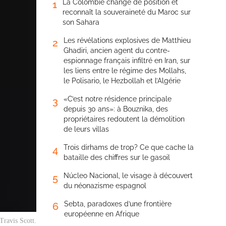
La Colombie change de position et
1
reconnaît la souveraineté du Maroc sur
son Sahara
Les révélations explosives de Matthieu
2
Ghadiri, ancien agent du contre-
espionnage français infiltré en Iran, sur
les liens entre le régime des Mollahs,
le Polisario, le Hezbollah et l’Algérie
«C’est notre résidence principale
3
depuis 30 ans»: à Bouznika, des
propriétaires redoutent la démolition
de leurs villas
Trois dirhams de trop? Ce que cache la
4
bataille des chiffres sur le gasoil
Núcleo Nacional, le visage à découvert
5
du néonazisme espagnol
Sebta, paradoxes d’une frontière
6
européenne en Afrique
Travis Scott.