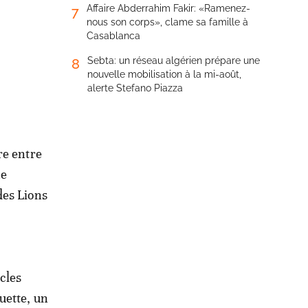
Affaire Abderrahim Fakir: «Ramenez-
7
nous son corps», clame sa famille à
Casablanca
Sebta: un réseau algérien prépare une
8
nouvelle mobilisation à la mi-août,
alerte Stefano Piazza
re entre
ne
des Lions
cles
uette, un