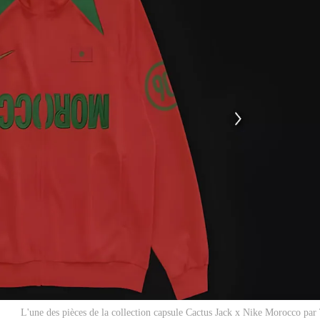
L'une des pièces de la collection capsule Cactus Jack x Nike Morocco par 