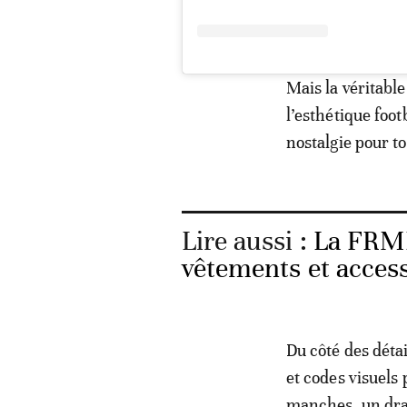
Mais la véritable
l’esthétique foo
nostalgie pour t
Lire aussi :
La FRMF
vêtements et acces
Du côté des déta
et codes visuels
manches, un drap