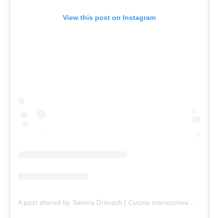
View this post on Instagram
A post shared by Samira Driouich | Cucina marocchina 🇲🇦 (@fatto_da_samira)