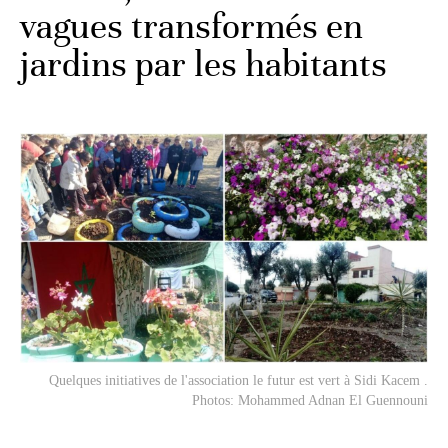
vagues transformés en
jardins par les habitants
Quelques initiatives de l'association
le futur est vert
à Sidi Kacem .
Photos: Mohammed Adnan El Guennouni