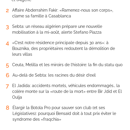
2
Affaire Abderrahim Fakir: «Ramenez-nous son corps»,
clame sa famille à Casablanca
3
Sebta: un réseau algérien prépare une nouvelle
mobilisation à la mi-août, alerte Stefano Piazza
4
«C’est notre résidence principale depuis 30 ans»: à
Bouznika, des propriétaires redoutent la démolition de
leurs villas
5
Ceuta, Melilla et les miroirs de l’histoire: la fin du statu quo
6
Au-delà de Sebta: les racines du désir d’exil
7
El Jadida: accidents mortels, véhicules endommagés… la
colère monte sur la «route de la mort» entre Bir Jdid et El
Oulja
8
Élargir la Botola Pro pour sauver son club (et ses
Législatives): pourquoi Bensaïd doit à tout prix éviter le
syndrome des «fraqchia»