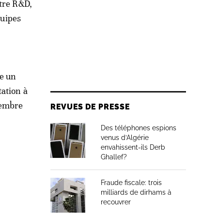
ntre R&D,
quipes
me un
tation à
tembre
REVUES DE PRESSE
Des téléphones espions
venus d’Algérie
envahissent-ils Derb
Ghallef?
Fraude fiscale: trois
milliards de dirhams à
recouvrer