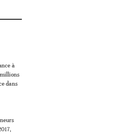
ance à
millions
nce dans
eneurs
2017,