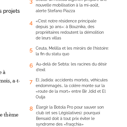
3
nouvelle mobilisation à la mi-août,
s projets
alerte Stefano Piazza
«C’est notre résidence principale
4
depuis 30 ans»: à Bouznika, des
propriétaires redoutent la démolition
de leurs villas
Ceuta, Melilla et les miroirs de l’histoire:
5
la fin du statu quo
Au-delà de Sebta: les racines du désir
6
d’exil
e à
ois, a-t-
El Jadida: accidents mortels, véhicules
7
endommagés… la colère monte sur la
«route de la mort» entre Bir Jdid et El
Oulja
Élargir la Botola Pro pour sauver son
8
club (et ses Législatives): pourquoi
 le thème
Bensaïd doit à tout prix éviter le
syndrome des «fraqchia»