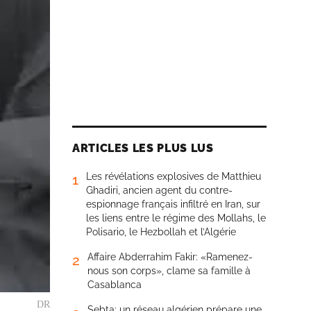
ARTICLES LES PLUS LUS
Les révélations explosives de Matthieu
1
Ghadiri, ancien agent du contre-
espionnage français infiltré en Iran, sur
les liens entre le régime des Mollahs, le
Polisario, le Hezbollah et l’Algérie
Affaire Abderrahim Fakir: «Ramenez-
2
nous son corps», clame sa famille à
Casablanca
DR
Sebta: un réseau algérien prépare une