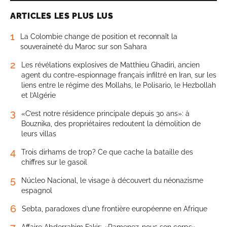
ARTICLES LES PLUS LUS
1
La Colombie change de position et reconnaît la
souveraineté du Maroc sur son Sahara
2
Les révélations explosives de Matthieu Ghadiri, ancien
agent du contre-espionnage français infiltré en Iran, sur les
liens entre le régime des Mollahs, le Polisario, le Hezbollah
et l’Algérie
3
«C’est notre résidence principale depuis 30 ans»: à
Bouznika, des propriétaires redoutent la démolition de
leurs villas
4
Trois dirhams de trop? Ce que cache la bataille des
chiffres sur le gasoil
5
Núcleo Nacional, le visage à découvert du néonazisme
espagnol
6
Sebta, paradoxes d’une frontière européenne en Afrique
7
Affaire Abderrahim Fakir: «Ramenez-nous son corps»,