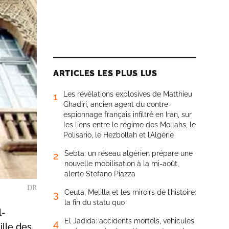
ARTICLES LES PLUS LUS
Les révélations explosives de Matthieu
1
Ghadiri, ancien agent du contre-
espionnage français infiltré en Iran, sur
les liens entre le régime des Mollahs, le
Polisario, le Hezbollah et l’Algérie
Sebta: un réseau algérien prépare une
2
nouvelle mobilisation à la mi-août,
alerte Stefano Piazza
DR
Ceuta, Melilla et les miroirs de l’histoire:
3
la fin du statu quo
l-
El Jadida: accidents mortels, véhicules
4
ille des