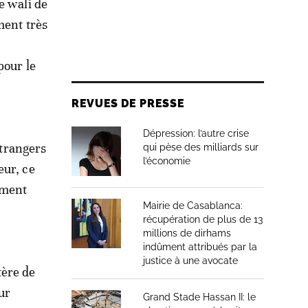
e wali de
ment très
pour le
REVUES DE PRESSE
Dépression: l’autre crise
étrangers
qui pèse des milliards sur
l’économie
eur, ce
ement
Mairie de Casablanca:
récupération de plus de 13
millions de dirhams
indûment attribués par la
justice à une avocate
tère de
ur
Grand Stade Hassan II: le