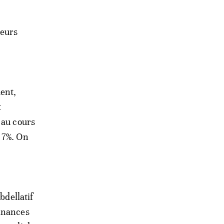
ieurs
ent,
t
 au cours
 7%. On
bdellatif
finances