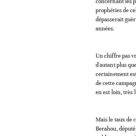
concernant les p
prophéties de ce
dépasserait guère
années.
Un chiffre pas v
d'autant plus qu
certainement est
de cette campagn
en est loin, très 
Mais le taux de c
Berahou, député 