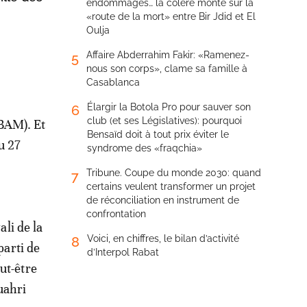
endommagés… la colère monte sur la
«route de la mort» entre Bir Jdid et El
Oulja
Affaire Abderrahim Fakir: «Ramenez-
5
nous son corps», clame sa famille à
Casablanca
Élargir la Botola Pro pour sauver son
6
club (et ses Législatives): pourquoi
(BAM). Et
Bensaïd doit à tout prix éviter le
u 27
syndrome des «fraqchia»
Tribune. Coupe du monde 2030: quand
7
certains veulent transformer un projet
de réconciliation en instrument de
confrontation
ali de la
Voici, en chiffres, le bilan d’activité
8
parti de
d’Interpol Rabat
ut-être
uahri