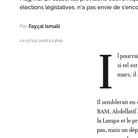
élections législatives, n'a pas envie de s'e
Par
Fayçal Ismaili
Le 27/03/2016 à 23h52
I
l pourra
si tel e
mars, il
Il semblerait en 
BAM, Abdellatif J
la Lampe et le p
pas, mais un dép