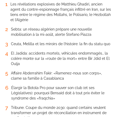
1
Les révélations explosives de Matthieu Ghadiri, ancien
agent du contre-espionnage français infiltré en Iran, sur les
liens entre le régime des Mollahs, le Polisario, le Hezbollah
et l’Algérie
2
Sebta: un réseau algérien prépare une nouvelle
mobilisation à la mi-août, alerte Stefano Piazza
3
Ceuta, Melilla et les miroirs de l’histoire: la fin du statu quo
4
El Jadida: accidents mortels, véhicules endommagés… la
colère monte sur la «route de la mort» entre Bir Jdid et El
Oulja
5
Affaire Abderrahim Fakir: «Ramenez-nous son corps»,
clame sa famille à Casablanca
6
Élargir la Botola Pro pour sauver son club (et ses
Législatives): pourquoi Bensaïd doit à tout prix éviter le
syndrome des «fraqchia»
7
Tribune. Coupe du monde 2030: quand certains veulent
transformer un projet de réconciliation en instrument de