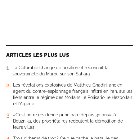
ARTICLES LES PLUS LUS
1
La Colombie change de position et reconnaît la
souveraineté du Maroc sur son Sahara
2
Les révélations explosives de Matthieu Ghadiri, ancien
agent du contre-espionnage français infiltré en Iran, sur les
liens entre le régime des Mollahs, le Polisario, le Hezbollah
et l’Algérie
3
«C’est notre résidence principale depuis 30 ans»: à
Bouznika, des propriétaires redoutent la démolition de
leurs villas
4
Trois dirhams de trop? Ce que cache la bataille des