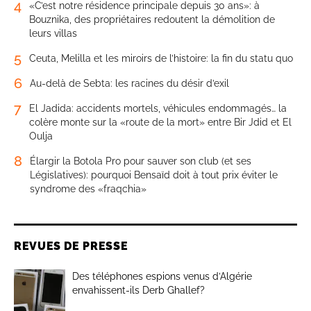
4
«C’est notre résidence principale depuis 30 ans»: à
Bouznika, des propriétaires redoutent la démolition de
leurs villas
5
Ceuta, Melilla et les miroirs de l’histoire: la fin du statu quo
6
Au-delà de Sebta: les racines du désir d’exil
7
El Jadida: accidents mortels, véhicules endommagés… la
colère monte sur la «route de la mort» entre Bir Jdid et El
Oulja
8
Élargir la Botola Pro pour sauver son club (et ses
Législatives): pourquoi Bensaïd doit à tout prix éviter le
syndrome des «fraqchia»
REVUES DE PRESSE
Des téléphones espions venus d’Algérie
envahissent-ils Derb Ghallef?