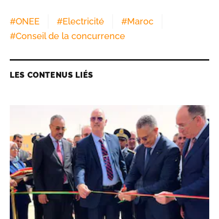
#
ONEE
#
Electricité
#
Maroc
#
Conseil de la concurrence
LES CONTENUS LIÉS