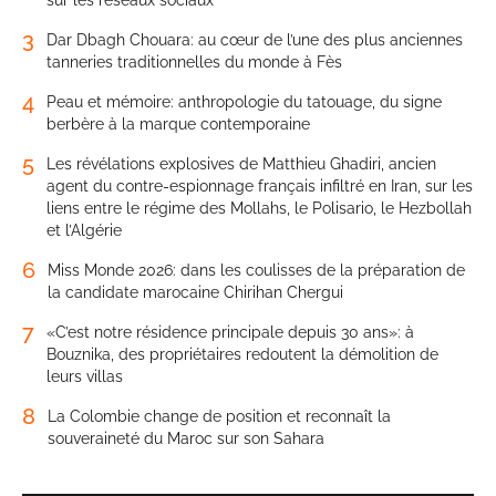
sur les réseaux sociaux
3
Dar Dbagh Chouara: au cœur de l’une des plus anciennes
tanneries traditionnelles du monde à Fès
4
Peau et mémoire: anthropologie du tatouage, du signe
berbère à la marque contemporaine
5
Les révélations explosives de Matthieu Ghadiri, ancien
agent du contre-espionnage français infiltré en Iran, sur les
liens entre le régime des Mollahs, le Polisario, le Hezbollah
et l’Algérie
6
Miss Monde 2026: dans les coulisses de la préparation de
la candidate marocaine Chirihan Chergui
7
«C’est notre résidence principale depuis 30 ans»: à
Bouznika, des propriétaires redoutent la démolition de
leurs villas
8
La Colombie change de position et reconnaît la
souveraineté du Maroc sur son Sahara