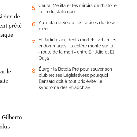
Ceuta, Melilla et les miroirs de l’histoire:
5
la fin du statu quo
sicien de
Au-delà de Sebta: les racines du désir
6
ment prêté
d’exil
usique
El Jadida: accidents mortels, véhicules
7
endommagés… la colère monte sur la
«route de la mort» entre Bir Jdid et El
Oulja
Élargir la Botola Pro pour sauver son
8
ar le
club (et ses Législatives): pourquoi
mate
Bensaïd doit à tout prix éviter le
syndrome des «fraqchia»
o Gilberto
 plus