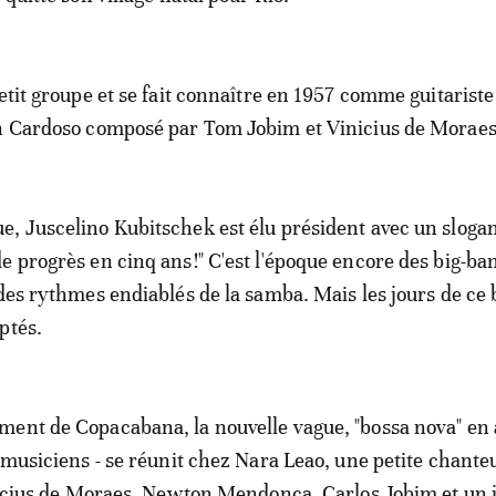
petit groupe et se fait connaître en 1957 comme guitariste
th Cardoso composé par Tom Jobim et Vinicius de Moraes
, Juscelino Kubitschek est élu président avec un slogan
e progrès en cinq ans!" C'est l'époque encore des big-ba
 des rythmes endiablés de la samba. Mais les jours de ce
ptés.
ent de Copacabana, la nouvelle vague, "bossa nova" en 
, musiciens - se réunit chez Nara Leao, une petite chante
inicius de Moraes, Newton Mendonça, Carlos Jobim et un 