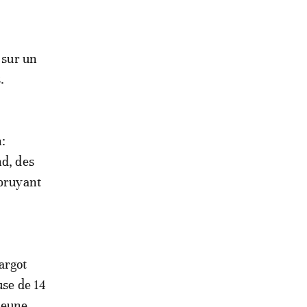
 sur un
.
:
nd, des
 bruyant
argot
use de 14
jeune