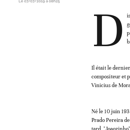
Le 07/07/2019 à 08h25
D
i
g
p
b
Il était le derni
compositeur et p
Vinicius de Mora
Né le 10 juin 193
Prado Pereira de
tard, "Joaozinho"