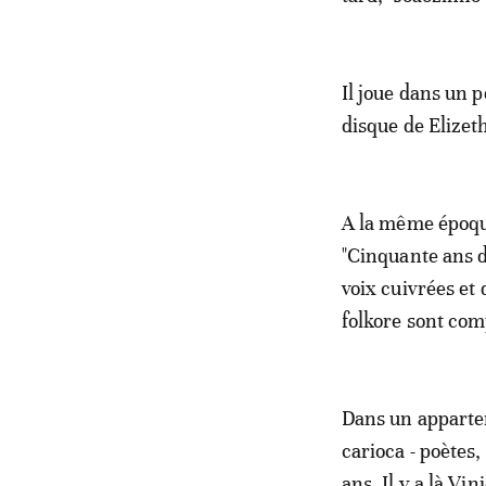
Il joue dans un 
disque de Elize
A la même époque
"Cinquante ans d
voix cuivrées et
folkore sont com
Dans un appartem
carioca - poètes
ans. Il y a là V