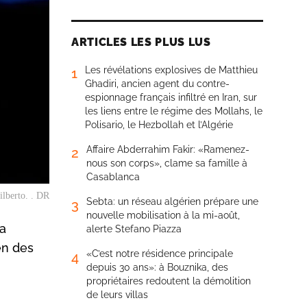
ARTICLES LES PLUS LUS
Les révélations explosives de Matthieu
1
Ghadiri, ancien agent du contre-
espionnage français infiltré en Iran, sur
les liens entre le régime des Mollahs, le
Polisario, le Hezbollah et l’Algérie
Affaire Abderrahim Fakir: «Ramenez-
2
nous son corps», clame sa famille à
Casablanca
ilberto. . DR
Sebta: un réseau algérien prépare une
3
nouvelle mobilisation à la mi-août,
 a
alerte Stefano Piazza
en des
«C’est notre résidence principale
4
depuis 30 ans»: à Bouznika, des
propriétaires redoutent la démolition
de leurs villas