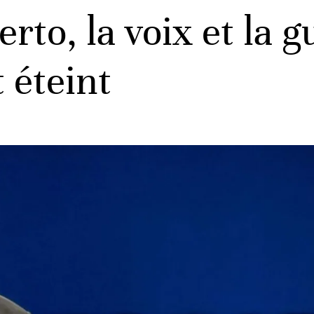
rto, la voix et la g
t éteint