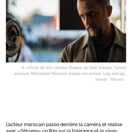
A l'affiche du film canadien
Respire
, de Onur Karama, l'acteur
marocain Mohammed Marouazi prépare son premier long-métrage,
intitulé "Shlomo".
L’acteur marocain passe derrière la caméra et réalise
avec «Shlomo» un film sur la tolérance et le vivre-