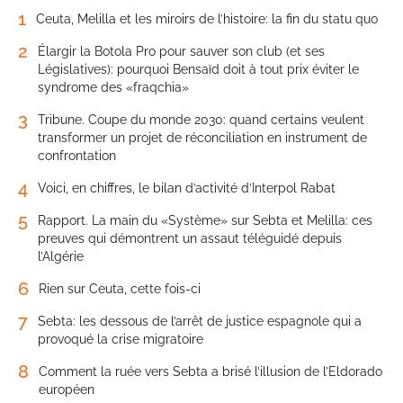
1
Ceuta, Melilla et les miroirs de l’histoire: la fin du statu quo
2
Élargir la Botola Pro pour sauver son club (et ses
Législatives): pourquoi Bensaïd doit à tout prix éviter le
syndrome des «fraqchia»
3
Tribune. Coupe du monde 2030: quand certains veulent
transformer un projet de réconciliation en instrument de
confrontation
4
Voici, en chiffres, le bilan d’activité d’Interpol Rabat
5
Rapport. La main du «Système» sur Sebta et Melilla: ces
preuves qui démontrent un assaut téléguidé depuis
l’Algérie
6
Rien sur Ceuta, cette fois-ci
7
Sebta: les dessous de l’arrêt de justice espagnole qui a
provoqué la crise migratoire
8
Comment la ruée vers Sebta a brisé l’illusion de l’Eldorado
européen