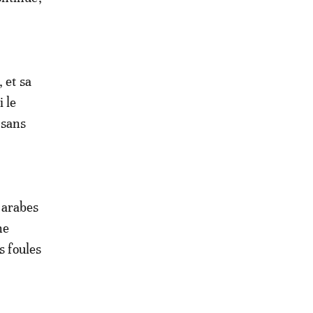
 et sa
i le
 sans
 arabes
ne
s foules