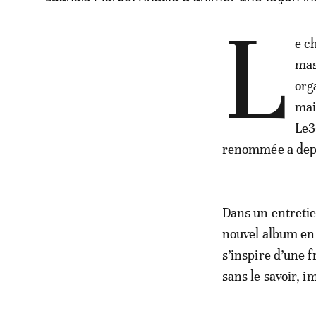
L
e c
mas
org
mai
Le3
renommée a depu
Dans un entretie
nouvel album en
s’inspire d’une 
sans le savoir, i