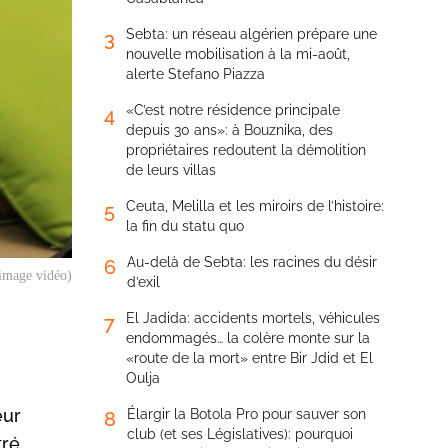
Sebta: un réseau algérien prépare une
3
nouvelle mobilisation à la mi-août,
alerte Stefano Piazza
«C’est notre résidence principale
4
depuis 30 ans»: à Bouznika, des
propriétaires redoutent la démolition
de leurs villas
Ceuta, Melilla et les miroirs de l’histoire:
5
la fin du statu quo
Au-delà de Sebta: les racines du désir
6
 image vidéo)
d’exil
El Jadida: accidents mortels, véhicules
7
endommagés… la colère monte sur la
«route de la mort» entre Bir Jdid et El
Oulja
eur
Élargir la Botola Pro pour sauver son
8
club (et ses Législatives): pourquoi
ré.