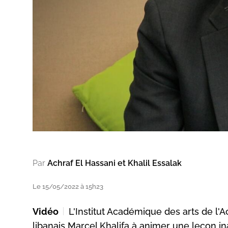
Par
Achraf El Hassani et Khalil Essalak
Le 15/05/2022 à 15h23
Vidéo
L'Institut Académique des arts de l
libanais Marcel Khalifa à animer une leçon in