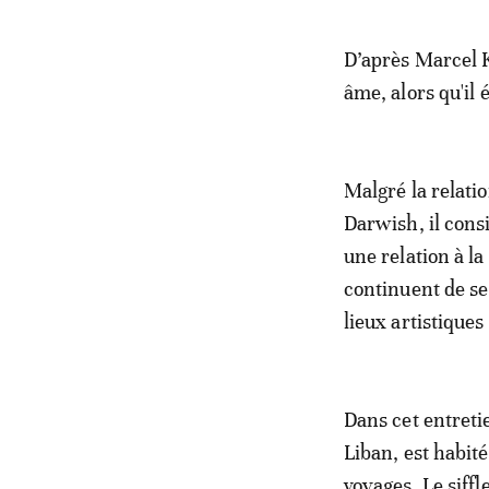
D’après Marcel 
âme, alors qu'il 
Malgré la relati
Darwish, il cons
une relation à la
continuent de se
lieux artistique
Dans cet entreti
Liban, est habité
voyages. Le siff