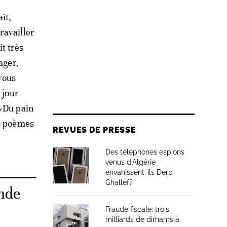
it,
ravailler
t très
ager,
 vous
 jour
 «Du pain
es poèmes
REVUES DE PRESSE
Des téléphones espions
venus d’Algérie
envahissent-ils Derb
Ghallef?
onde
Fraude fiscale: trois
milliards de dirhams à