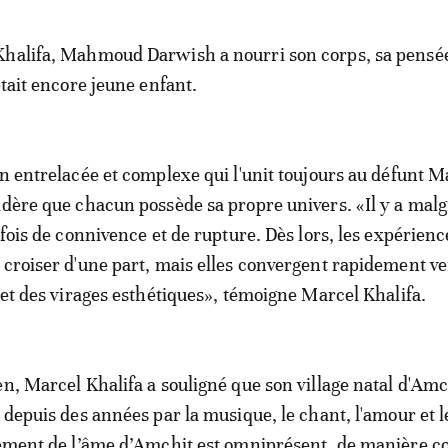
Khalifa, Mahmoud Darwish a nourri son corps, sa pensée
était encore jeune enfant.
on entrelacée et complexe qui l'unit toujours au défunt
idère que chacun possède sa propre univers. «Il y a malg
 fois de connivence et de rupture. Dès lors, les expérienc
 croiser d'une part, mais elles convergent rapidement ve
s et des virages esthétiques», témoigne Marcel Khalifa.
en, Marcel Khalifa a souligné que son village natal d'Amc
 depuis des années par la musique, le chant, l'amour et l
lement de l’âme d’Amchit est omniprésent, de manière c