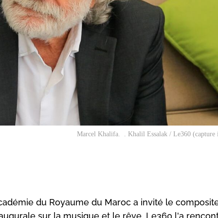
Marcel Khalifa. . Khalil Essalak / Le360 (capture
'Académie du Royaume du Maroc a invité le composit
augurale sur la musique et le rêve. Le360 l'a rencont