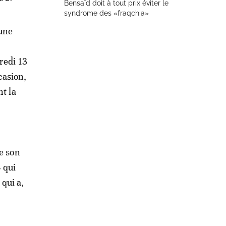
Bensaïd doit à tout prix éviter le
syndrome des «fraqchia»
 une
,
redi 13
casion,
nt la
e son
 qui
qui a,