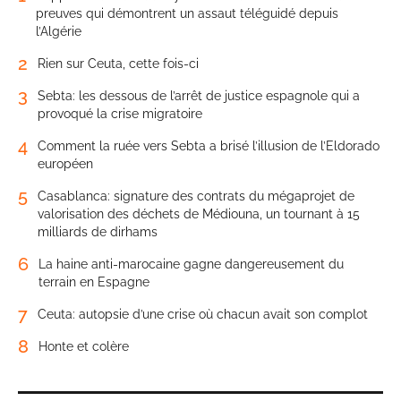
preuves qui démontrent un assaut téléguidé depuis
l’Algérie
2
Rien sur Ceuta, cette fois-ci
3
Sebta: les dessous de l’arrêt de justice espagnole qui a
provoqué la crise migratoire
4
Comment la ruée vers Sebta a brisé l’illusion de l’Eldorado
européen
5
Casablanca: signature des contrats du mégaprojet de
valorisation des déchets de Médiouna, un tournant à 15
milliards de dirhams
6
La haine anti-marocaine gagne dangereusement du
terrain en Espagne
7
Ceuta: autopsie d’une crise où chacun avait son complot
8
Honte et colère