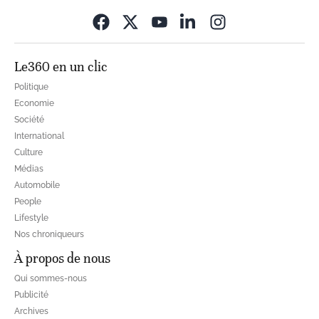
Opens in new wi
Le360 en un clic
Politique
Economie
Société
International
Culture
Médias
Automobile
People
Lifestyle
Nos chroniqueurs
À propos de nous
Qui sommes-nous
Publicité
Archives