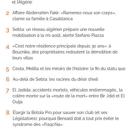
et l’Algérie
2
Affaire Abderrahim Fakir: «Ramenez-nous son corps»,
clame sa famille à Casablanca
3
Sebta: un réseau algérien prépare une nouvelle
mobilisation à la mi-août, alerte Stefano Piazza
4
«C’est notre résidence principale depuis 30 ans»: à
Bouznika, des propriétaires redoutent la démolition de
leurs villas
5
Ceuta, Melilla et les miroirs de l’histoire: la fin du statu quo
6
Au-delà de Sebta: les racines du désir d’exil
7
El Jadida: accidents mortels, véhicules endommagés… la
colère monte sur la «route de la mort» entre Bir Jdid et El
Oulja
8
Élargir la Botola Pro pour sauver son club (et ses
Législatives): pourquoi Bensaïd doit à tout prix éviter le
syndrome des «fraqchia»