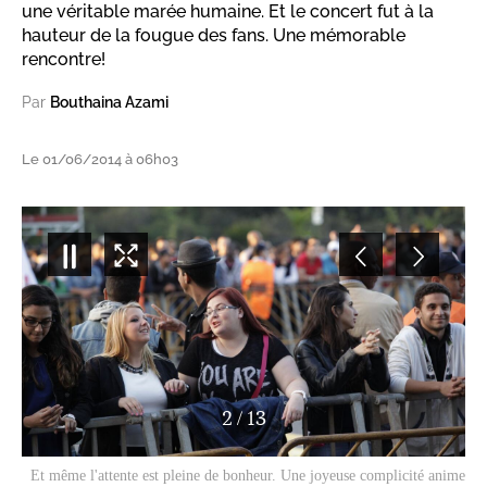
une véritable marée humaine. Et le concert fut à la
hauteur de la fougue des fans. Une mémorable
rencontre!
Par
Bouthaina Azami
Le 01/06/2014 à 06h03
2
/
13
Et même l'attente est pleine de bonheur. Une joyeuse complicité anime