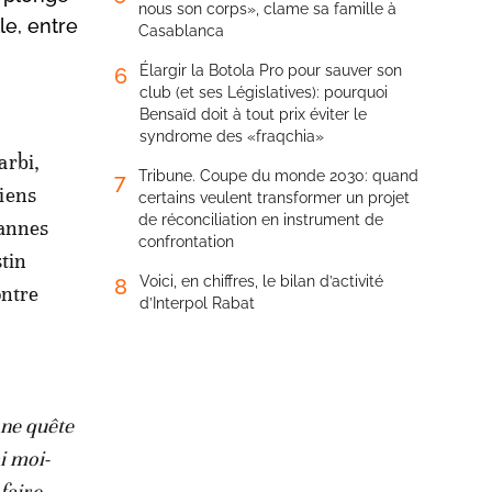
nous son corps», clame sa famille à
le, entre
Casablanca
Élargir la Botola Pro pour sauver son
6
club (et ses Législatives): pourquoi
Bensaïd doit à tout prix éviter le
syndrome des «fraqchia»
arbi,
Tribune. Coupe du monde 2030: quand
7
liens
certains veulent transformer un projet
de réconciliation en instrument de
Cannes
confrontation
stin
Voici, en chiffres, le bilan d’activité
8
ontre
d’Interpol Rabat
une quête
i moi-
faire