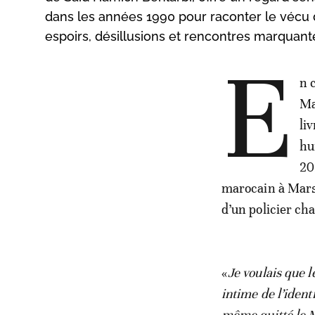
dans les années 1990 pour raconter le vécu d
espoirs, désillusions et rencontres marquant
E
n 
Ma
liv
hu
20
marocain à Marse
d’un policier ch
«
Je voulais que l
intime de l’iden
même quitté le M