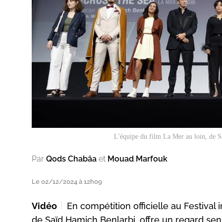
L'équipe du film
La Mer au loin
, de 
Par
Qods Chabâa
et
Mouad Marfouk
Le 02/12/2024 à 12h09
Vidéo
En compétition officielle au Festival
de Saïd Hamich Benlarbi, offre un regard sens