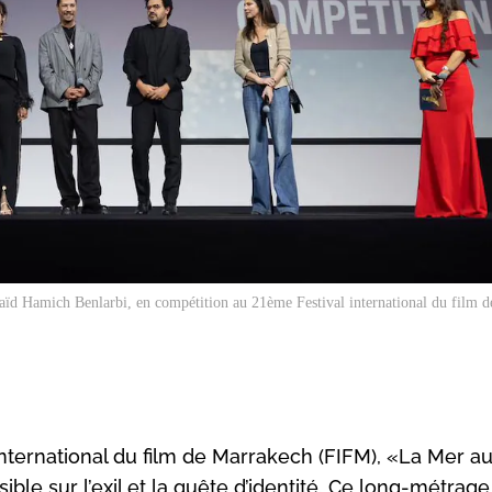
Saïd Hamich Benlarbi, en compétition au 21ème Festival international du film 
 international du film de Marrakech (FIFM), «La Mer au
ible sur l’exil et la quête d’identité. Ce long-métrag