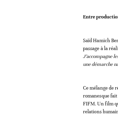
Entre production
Saïd Hamich Ben
passage à la réal
J’accompagne les
une démarche nat
Ce mélange de ré
romanesque fait 
FIFM. Un film qui
relations humain