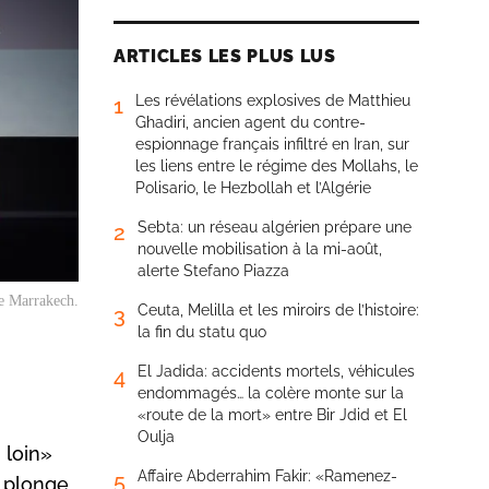
ARTICLES LES PLUS LUS
Les révélations explosives de Matthieu
1
Ghadiri, ancien agent du contre-
espionnage français infiltré en Iran, sur
les liens entre le régime des Mollahs, le
Polisario, le Hezbollah et l’Algérie
Sebta: un réseau algérien prépare une
2
nouvelle mobilisation à la mi-août,
alerte Stefano Piazza
de Marrakech.
Ceuta, Melilla et les miroirs de l’histoire:
3
la fin du statu quo
El Jadida: accidents mortels, véhicules
4
endommagés… la colère monte sur la
«route de la mort» entre Bir Jdid et El
Oulja
 loin»
Affaire Abderrahim Fakir: «Ramenez-
5
e plonge