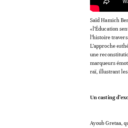
Saïd Hamich Benl
«l’Éducation sen
l’histoire traver
L’approche esthé
une reconstituti
marqueurs émoti
raï, illustrant l
Un casting d’ex
Ayoub Gretaa, qu