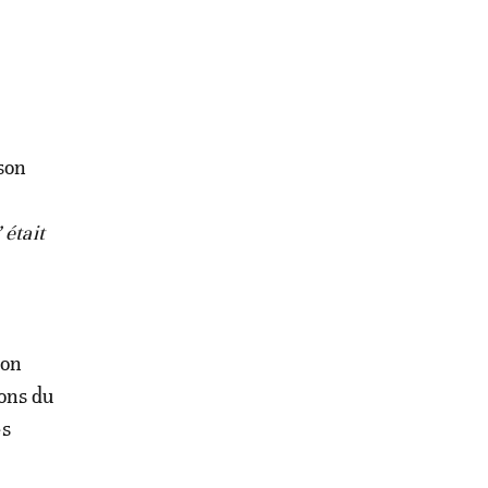
son
 était
ion
ions du
es