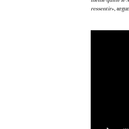
ressentir
», argu