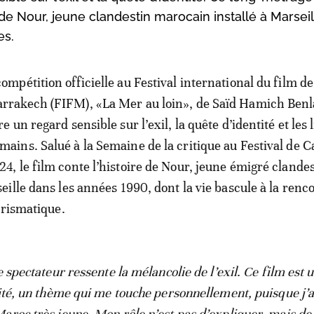
e Nour, jeune clandestin marocain installé à Marseil
es.
compétition officielle au Festival international du film de
rrakech (FIFM), «La Mer au loin», de Saïd Hamich Benl
re un regard sensible sur l’exil, la quête d’identité et les 
mains. Salué à la Semaine de la critique au Festival de 
24, le film conte l’histoire de Nour, jeune émigré clande
ille dans les années 1990, dont la vie bascule à la renc
arismatique.
e spectateur ressente la mélancolie de l’exil
.
Ce film est 
tité, un thème qui me touche personnellement, puisque j’a
aroc très jeune. Mon rôle n’est pas d’expliquer, mais de 