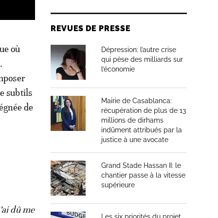
REVUES DE PRESSE
que où
Dépression: l’autre crise
qui pèse des milliards sur
.
l’économie
imposer
e subtils
Mairie de Casablanca:
régnée de
récupération de plus de 13
millions de dirhams
indûment attribués par la
justice à une avocate
Grand Stade Hassan II: le
chantier passe à la vitesse
supérieure
’ai dû me
Les six priorités du projet