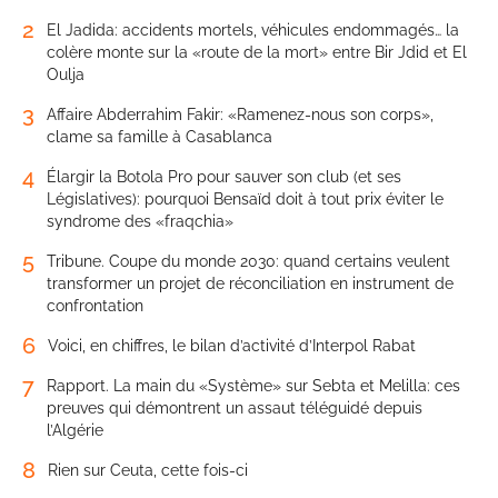
2
El Jadida: accidents mortels, véhicules endommagés… la
colère monte sur la «route de la mort» entre Bir Jdid et El
Oulja
3
Affaire Abderrahim Fakir: «Ramenez-nous son corps»,
clame sa famille à Casablanca
4
Élargir la Botola Pro pour sauver son club (et ses
Législatives): pourquoi Bensaïd doit à tout prix éviter le
syndrome des «fraqchia»
5
Tribune. Coupe du monde 2030: quand certains veulent
transformer un projet de réconciliation en instrument de
confrontation
6
Voici, en chiffres, le bilan d’activité d’Interpol Rabat
7
Rapport. La main du «Système» sur Sebta et Melilla: ces
preuves qui démontrent un assaut téléguidé depuis
l’Algérie
8
Rien sur Ceuta, cette fois-ci