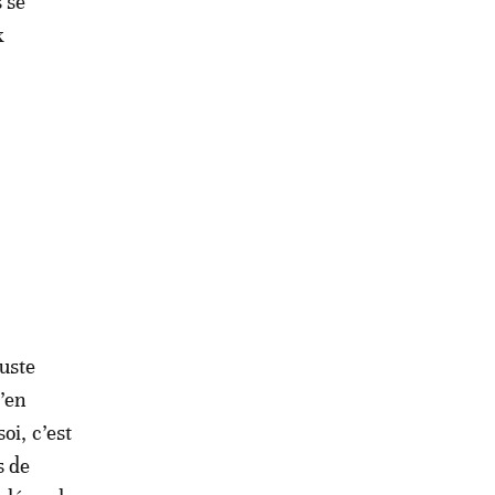
 se
x
juste
n’en
oi, c’est
s de