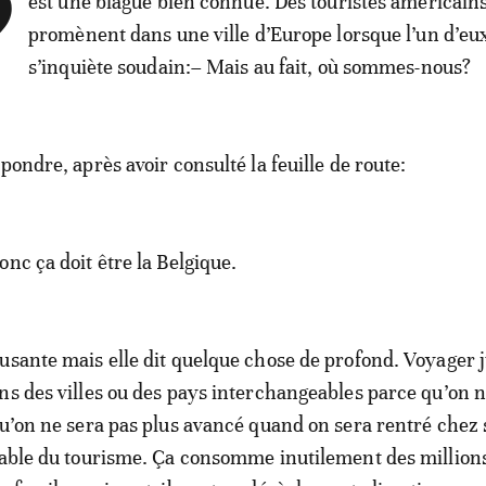
’
est une blague bien connue. Des touristes américains
promènent dans une ville d’Europe lorsque l’un d’eu
s’inquiète soudain:– Mais au fait, où sommes-nous?
pondre, après avoir consulté la feuille de route:
nc ça doit être la Belgique.
usante mais elle dit quelque chose de profond. Voyager 
ns des villes ou des pays interchangeables parce qu’on 
qu’on ne sera pas plus avancé quand on sera rentré chez s
table du tourisme. Ça consomme inutilement des million