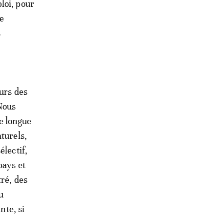
loi, pour
le
s
ours des
Nous
e longue
turels,
électif,
pays et
tré, des
u
nte, si