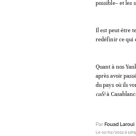
possible– et les 
Il est peut-être
redéfinir ce qui
Quant à nos Yank
après avoir pass
du pays où ils v
café
à Casablanc
Par
Fouad Laroui
Le 02/02/2022 à 11h5