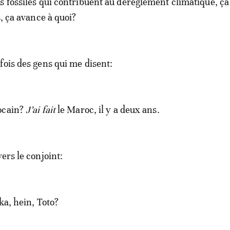
s fossiles qui contribuent au dérèglement climatique, ç
s, ça avance à quoi?
fois des gens qui me disent:
ocain?
J’ai fait
le Maroc, il y a deux ans.
ers le conjoint:
ka, hein, Toto?