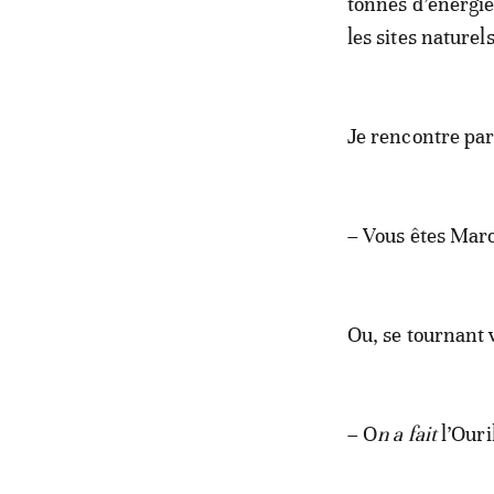
tonnes d’énergie
les sites naturel
Je rencontre par
– Vous êtes Mar
Ou, se tournant v
– O
n a fait
l’Ouri