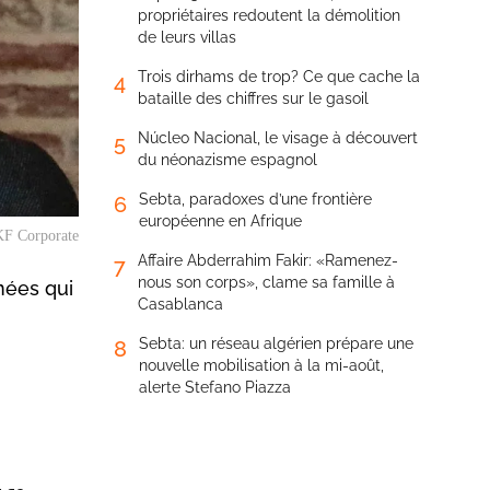
propriétaires redoutent la démolition
de leurs villas
Trois dirhams de trop? Ce que cache la
4
bataille des chiffres sur le gasoil
Núcleo Nacional, le visage à découvert
5
du néonazisme espagnol
Sebta, paradoxes d’une frontière
6
européenne en Afrique
KF Corporate
Affaire Abderrahim Fakir: «Ramenez-
7
nous son corps», clame sa famille à
nées qui
Casablanca
Sebta: un réseau algérien prépare une
8
nouvelle mobilisation à la mi-août,
alerte Stefano Piazza