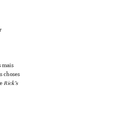
r
s mais
is choses
de
Rick’s