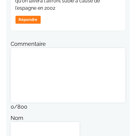
qu'on lavera l'affront subie à cause de
l'espagne en 2002
Répondre
Commentaire
0
/
800
Nom