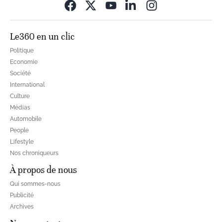
Opens in new wi
Le360 en un clic
Politique
Economie
Société
International
Culture
Médias
Automobile
People
Lifestyle
Nos chroniqueurs
À propos de nous
Qui sommes-nous
Publicité
Archives