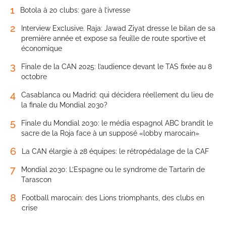
1
Botola à 20 clubs: gare à l’ivresse
2
Interview Exclusive. Raja: Jawad Ziyat dresse le bilan de sa
première année et expose sa feuille de route sportive et
économique
3
Finale de la CAN 2025: l’audience devant le TAS fixée au 8
octobre
4
Casablanca ou Madrid: qui décidera réellement du lieu de
la finale du Mondial 2030?
5
Finale du Mondial 2030: le média espagnol ABC brandit le
sacre de la Roja face à un supposé «lobby marocain»
6
La CAN élargie à 28 équipes: le rétropédalage de la CAF
7
Mondial 2030: L’Espagne ou le syndrome de Tartarin de
Tarascon
8
Football marocain: des Lions triomphants, des clubs en
crise