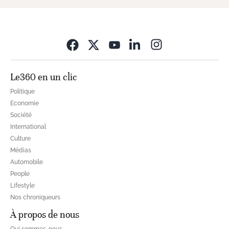
Opens in new wi
Le360 en un clic
Politique
Economie
Société
International
Culture
Médias
Automobile
People
Lifestyle
Nos chroniqueurs
À propos de nous
Qui sommes-nous