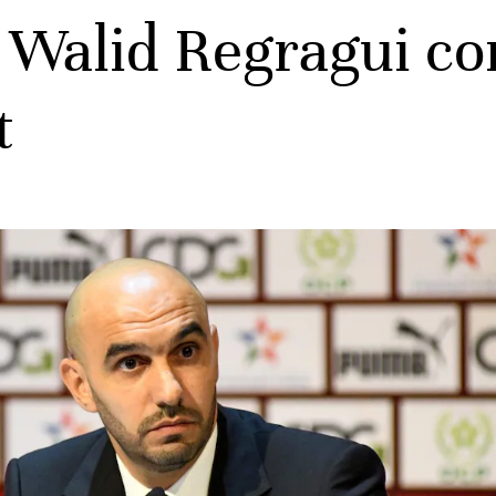
s: Walid Regragui c
t