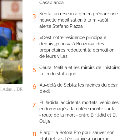
Casablanca
Sebta: un réseau algérien prépare une
3
nouvelle mobilisation à la mi-août,
alerte Stefano Piazza
«C’est notre résidence principale
4
depuis 30 ans»: à Bouznika, des
propriétaires redoutent la démolition
de leurs villas
Ceuta, Melilla et les miroirs de l’histoire:
5
la fin du statu quo
Au-delà de Sebta: les racines du désir
6
l'Atlas. . DR
d’exil
El Jadida: accidents mortels, véhicules
7
endommagés… la colère monte sur la
«route de la mort» entre Bir Jdid et El
Oulja
Élargir la Botola Pro pour sauver son
8
club (et ses Législatives): pourquoi