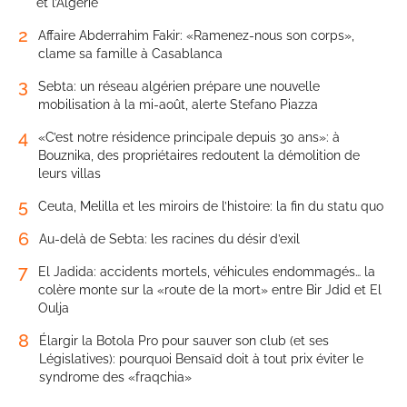
et l’Algérie
2
Affaire Abderrahim Fakir: «Ramenez-nous son corps»,
clame sa famille à Casablanca
3
Sebta: un réseau algérien prépare une nouvelle
mobilisation à la mi-août, alerte Stefano Piazza
4
«C’est notre résidence principale depuis 30 ans»: à
Bouznika, des propriétaires redoutent la démolition de
leurs villas
5
Ceuta, Melilla et les miroirs de l’histoire: la fin du statu quo
6
Au-delà de Sebta: les racines du désir d’exil
7
El Jadida: accidents mortels, véhicules endommagés… la
colère monte sur la «route de la mort» entre Bir Jdid et El
Oulja
8
Élargir la Botola Pro pour sauver son club (et ses
Législatives): pourquoi Bensaïd doit à tout prix éviter le
syndrome des «fraqchia»