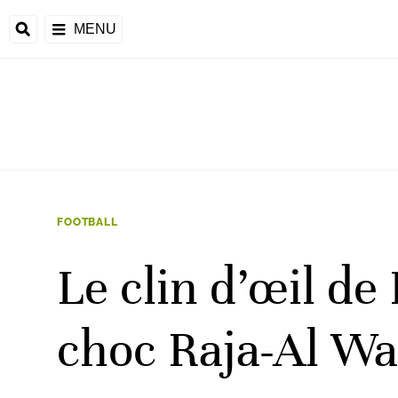
MENU
 Monde
ons de la CAF
frique
FOOTBALL
Le clin d’œil d
ons de l'UEFA
choc Raja-Al W