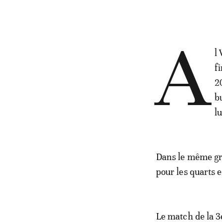
A
l
f
2
b
l
Dans le même gr
pour les quarts e
Le match de la 3