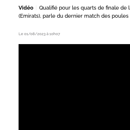
Vidéo
Qualifié pour les quarts de finale d
(Emirats), parle du dernier match des poules c
Le 01/08/2023 à 10h07
ats