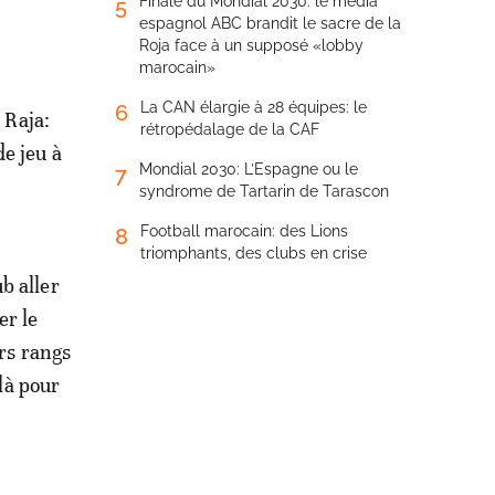
Finale du Mondial 2030: le média
5
espagnol ABC brandit le sacre de la
Roja face à un supposé «lobby
marocain»
La CAN élargie à 28 équipes: le
6
 Raja:
rétropédalage de la CAF
e jeu à
Mondial 2030: L’Espagne ou le
7
syndrome de Tartarin de Tarascon
Football marocain: des Lions
8
triomphants, des clubs en crise
b aller
er le
urs rangs
là pour