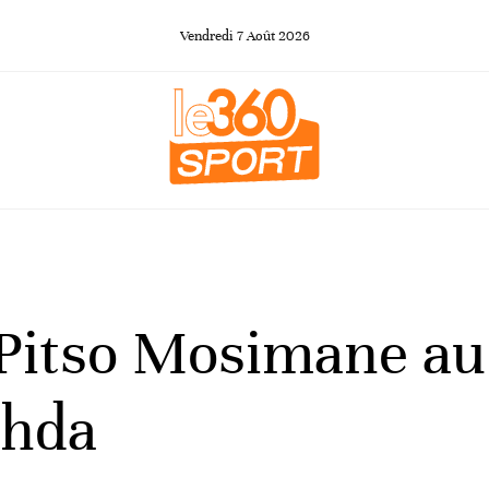
Vendredi
7
Août
2026
e Pitso Mosimane a
ahda