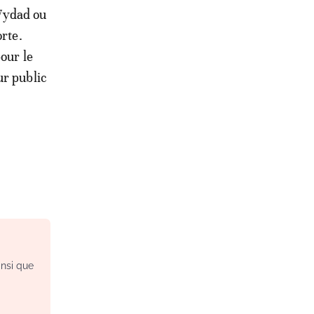
 Wydad ou
orte.
our le
ur public
insi que