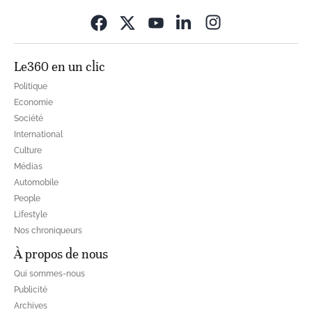
Opens in new wi
Le360 en un clic
Politique
Economie
Société
International
Culture
Médias
Automobile
People
Lifestyle
Nos chroniqueurs
À propos de nous
Qui sommes-nous
Publicité
Archives