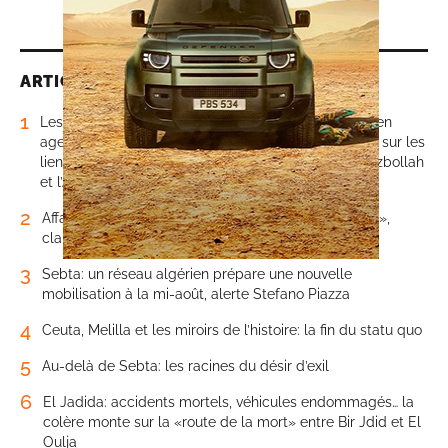
ARTICLES LES PLUS LUS
1
Les révélations explosives de Matthieu Ghadiri, ancien
agent du contre-espionnage français infiltré en Iran, sur les
liens entre le régime des Mollahs, le Polisario, le Hezbollah
et l’Algérie
2
Affaire Abderrahim Fakir: «Ramenez-nous son corps»,
clame sa famille à Casablanca
3
Sebta: un réseau algérien prépare une nouvelle
mobilisation à la mi-août, alerte Stefano Piazza
4
Ceuta, Melilla et les miroirs de l’histoire: la fin du statu quo
5
Au-delà de Sebta: les racines du désir d’exil
6
El Jadida: accidents mortels, véhicules endommagés… la
colère monte sur la «route de la mort» entre Bir Jdid et El
Oulja