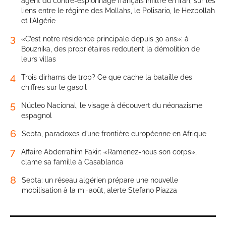
agent du contre-espionnage français infiltré en Iran, sur les
liens entre le régime des Mollahs, le Polisario, le Hezbollah
et l’Algérie
3
«C’est notre résidence principale depuis 30 ans»: à
Bouznika, des propriétaires redoutent la démolition de
leurs villas
4
Trois dirhams de trop? Ce que cache la bataille des
chiffres sur le gasoil
5
Núcleo Nacional, le visage à découvert du néonazisme
espagnol
6
Sebta, paradoxes d’une frontière européenne en Afrique
7
Affaire Abderrahim Fakir: «Ramenez-nous son corps»,
clame sa famille à Casablanca
8
Sebta: un réseau algérien prépare une nouvelle
mobilisation à la mi-août, alerte Stefano Piazza