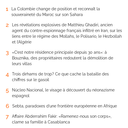
1
La Colombie change de position et reconnaît la
souveraineté du Maroc sur son Sahara
2
Les révélations explosives de Matthieu Ghadiri, ancien
agent du contre-espionnage français infiltré en Iran, sur les
liens entre le régime des Mollahs, le Polisario, le Hezbollah
et l’Algérie
3
«C’est notre résidence principale depuis 30 ans»: à
Bouznika, des propriétaires redoutent la démolition de
leurs villas
4
Trois dirhams de trop? Ce que cache la bataille des
chiffres sur le gasoil
5
Núcleo Nacional, le visage à découvert du néonazisme
espagnol
6
Sebta, paradoxes d’une frontière européenne en Afrique
7
Affaire Abderrahim Fakir: «Ramenez-nous son corps»,
clame sa famille à Casablanca