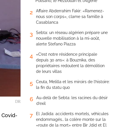
Polisario, le Hezbollah et l’Algérie
Affaire Abderrahim Fakir: «Ramenez-
2
nous son corps», clame sa famille à
Casablanca
Sebta: un réseau algérien prépare une
3
nouvelle mobilisation à la mi-août,
alerte Stefano Piazza
«C’est notre résidence principale
4
depuis 30 ans»: à Bouznika, des
propriétaires redoutent la démolition
de leurs villas
Ceuta, Melilla et les miroirs de l’histoire:
5
la fin du statu quo
Au-delà de Sebta: les racines du désir
6
DR
d’exil
El Jadida: accidents mortels, véhicules
7
e Covid-
endommagés… la colère monte sur la
«route de la mort» entre Bir Jdid et El