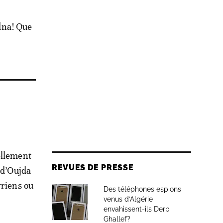
idna! Que
ellement
REVUES DE PRESSE
 d’Oujda
yriens ou
Des téléphones espions
venus d’Algérie
envahissent-ils Derb
Ghallef?