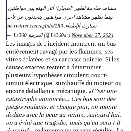
مشاهد صادمة تُظهر "انفجارا" أثار الهلع بين مواطنين،
بينما تظهر مشاهد آخرى مواطنين يتحدثون عن تأخر
pic.twitter.com/egInlnf2R5
سيارت الإطفاء.
— ‎ Le360 العربية (@Le360ar)
November 27, 2024
Les images de l’incident montrent un bus
entièrement ravagé par les flammes, ses
vitres éclatées et sa carcasse noircie. Si les
causes exactes restent à déterminer,
plusieurs hypothèses circulent: court-
circuit électrique, surchauffe du moteur ou
encore défaillance mécanique. «
C’est une
catastrophe annoncée... Ces bus sont des
pièges roulants, et chaque jour, on monte
dedans avec la peur au ventre. Aujourd’hui,
on a évité une tragédie, mais qu’en sera-t-il
demain?
», se lamente un usager régulier. La