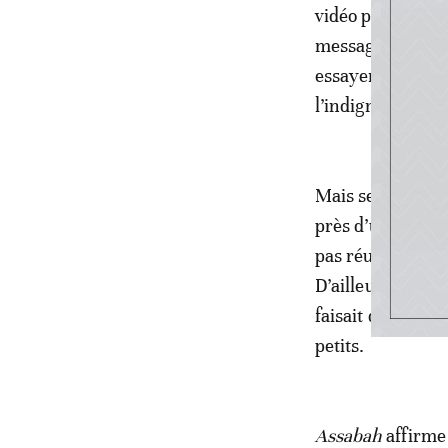
vidéo partagée s
messagerie rapid
essayer d’allaite
l’indignation dan
Mais selon
Assa
près d’une décen
pas réussi à enfa
D’ailleurs, dans 
faisait que donne
petits.
Assabah
affirme 