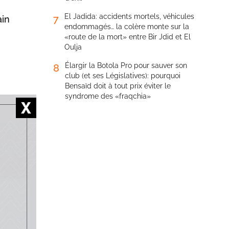
El Jadida: accidents mortels, véhicules
7
ain
endommagés… la colère monte sur la
«route de la mort» entre Bir Jdid et El
Oulja
Élargir la Botola Pro pour sauver son
8
club (et ses Législatives): pourquoi
Bensaïd doit à tout prix éviter le
syndrome des «fraqchia»
rès une
autre
ans le
darmerie
’une