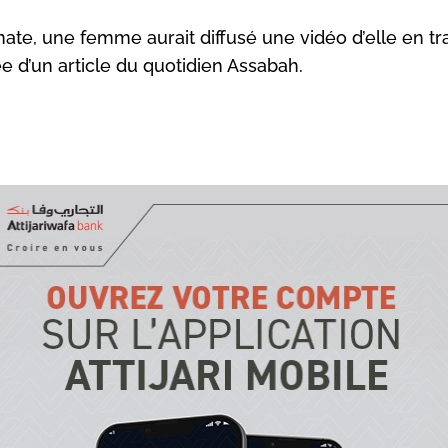
ate, une femme aurait diffusé une vidéo d’elle en tr
ée d’un article du quotidien Assabah.
ne année 2024 qui commence sous le signe du chien! Ap
affaire de prétendue zoophilie à Khémisset, voilà qu’une 
affaire du même genre secoue la province de Taouante, d
nord du pays.
en
Assabah
, dans sa livraison datée du week-end, la Gen
ditionné, jeudi dernier, une femme de Tafrant au sujet d