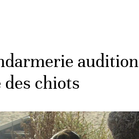
endarmerie auditi
é des chiots