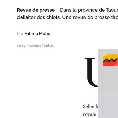
Revue de presse
Dans la province de Taoun
d’allaiter des chiots. Une revue de presse tir
Par
Fatima Moho
Le 19/01/2024 à 20h45
U
Selon le quotidi
royale aurait au