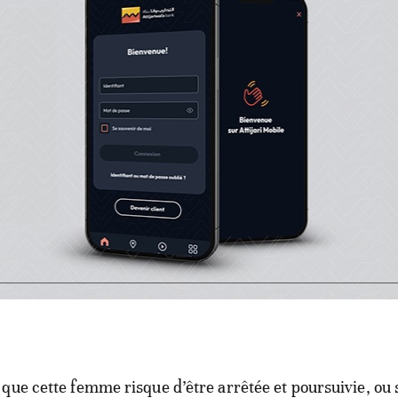
ur Facebook, puis largement reprise sur les applications
e. Sur cette vidéo, rapporte
Assabah
, on voit ladite fem
r des chiots tout près de sa maison. Cette vidéo a suscité
s la région.
bah
, la femme souffrirait de troubles mentaux. Mariée d
nie à un MRE travaillant dans un pays scandinave, elle 
nter, d’où, visiblement, son geste de tendresse envers ce
une autre vidéo diffusée par ses soins, elle affirme qu’ell
r un coup de main à sa chienne qui n’arrivait pas à allai
que cette femme risque d’être arrêtée et poursuivie, ou