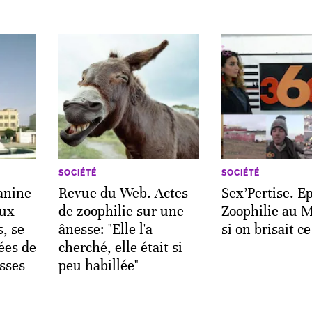
SOCIÉTÉ
SOCIÉTÉ
canine
Revue du Web. Actes
Sex’Pertise. Ep
eux
de zoophilie sur une
Zoophilie au M
, se
ânesse: "Elle l'a
si on brisait c
ées de
cherché, elle était si
usses
peu habillée"