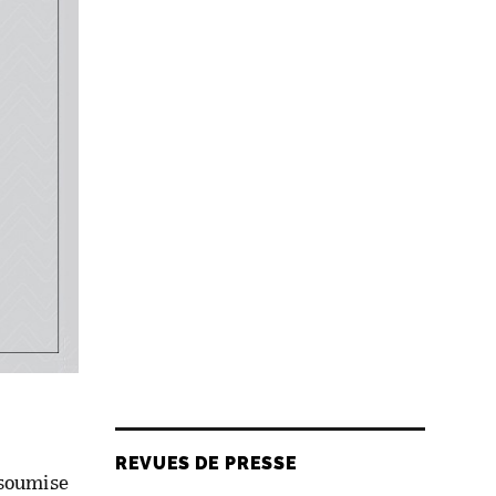
 de
me
epuis
n’aurait
s chiots.
e ne
ter ses
REVUES DE PRESSE
 soumise