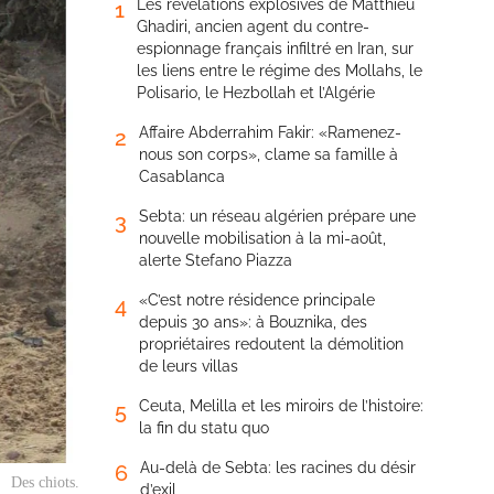
Les révélations explosives de Matthieu
1
Ghadiri, ancien agent du contre-
espionnage français infiltré en Iran, sur
les liens entre le régime des Mollahs, le
Polisario, le Hezbollah et l’Algérie
Affaire Abderrahim Fakir: «Ramenez-
2
nous son corps», clame sa famille à
Casablanca
Sebta: un réseau algérien prépare une
3
nouvelle mobilisation à la mi-août,
alerte Stefano Piazza
«C’est notre résidence principale
4
depuis 30 ans»: à Bouznika, des
propriétaires redoutent la démolition
de leurs villas
Ceuta, Melilla et les miroirs de l’histoire:
5
la fin du statu quo
Au-delà de Sebta: les racines du désir
6
Des chiots.
d’exil