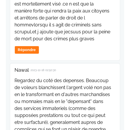
est mortellement visé .ce n est que la
manière forte qui rendra la paix aux citoyens
et arrêtons de parler de droit de l
hommevlorsqu il s agit de criminels sans
scrupul,et j ajoute que jecsuus pour la peine
de mort pour des crimes plus graves
Répondre
Nawal
2023-12-18 02:50:30
Regardez du coté des depenses. Beaucoup
de voleurs blanchissent l'argent volé non pas
en le transformant en d'autres marchandises
ou monnaies mais en le "depensant" dans
des services immateriels (comme des
supposées prestations ou tout ce qui peut
etre surfacturé), generalement aupres de
complices qui se font un plaisir de prendre