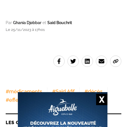
Par
Ghania Djebbar
et
Said Bouchrit
Le 25/11/2023 à 17h01
#
médicaments
#
Saïd Afif
#
décès
#
effets cutanés
LES CONTENUS LIÉS