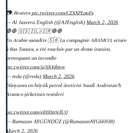
📷: Reuters
pic.twitter.com/CZXXPLonFs
— Al Jazeera English (@AJEnglish)
March 2, 2026
🛑🛑 🇺🇸🇮🇱/🇮🇷🛑🛑
En Arabie saoudite 🇸🇦 La compagnie ARAMCO, située
à Ras Tanura, a été touchée par un drone iranien,
provoquant un incendie
pic.twitter.com/iz3jbYdgow
— reda (@reda)
March 2, 2026
Dünyanın en büyük petrol üreticisi Suudi Arabistan’lı
Aramco şirketinin tesisleri
pic.twitter.com/eE6Dz0clU0
— Ramazan AYGÜNDÜZ (@RamazanAYG66938)
March 2, 2026