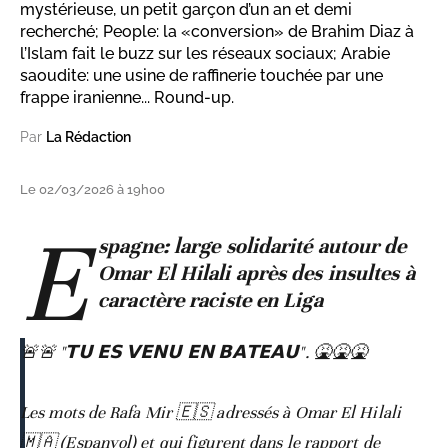
mystérieuse, un petit garçon d’un an et demi
recherché; People: la «conversion» de Brahim Diaz à
l’Islam fait le buzz sur les réseaux sociaux; Arabie
saoudite: une usine de raffinerie touchée par une
frappe iranienne... Round-up.
Par
La Rédaction
Le 02/03/2026 à 19h00
E
spagne: large solidarité autour de
Omar El Hilali après des insultes à
caractère raciste en Liga
🚨🚨 "𝗧𝗨 𝗘𝗦 𝗩𝗘𝗡𝗨 𝗘𝗡 𝗕𝗔𝗧𝗘𝗔𝗨". 🤮🤮🤮
Les mots de Rafa Mir 🇪🇸 adressés à Omar El Hilali
🇲🇦 (Espanyol) et qui figurent dans le rapport de