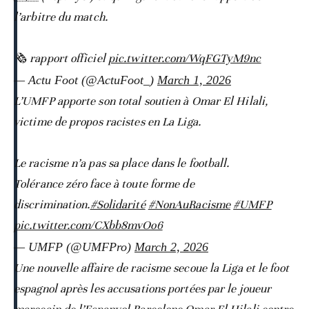
l’arbitre du match.
🗞️ rapport officiel
pic.twitter.com/WqFGTyM9nc
— Actu Foot (@ActuFoot_)
March 1, 2026
L’UMFP apporte son total soutien à Omar El Hilali,
victime de propos racistes en La Liga.
Le racisme n’a pas sa place dans le football.
Tolérance zéro face à toute forme de
discrimination.
#Solidarité
#NonAuRacisme
#UMFP
pic.twitter.com/CXbb8mvOo6
— UMFP (@UMFPro)
March 2, 2026
Une nouvelle affaire de racisme secoue la Liga et le foot
espagnol après les accusations portées par le joueur