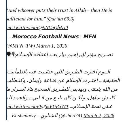
“And whoever puts their trust in Allah – then He is
sufficient for him.” (Qur’an 65:3)
pic.twitter.com/gNNVaQbNTI
— 𝗠𝗼𝗿𝗼𝗰𝗰𝗼 𝗙𝗼𝗼𝘁𝗯𝗮𝗹𝗹 𝗡𝗲𝘄𝘀 | 𝗠𝗙𝗡
(@MFN_TW)
March 1, 2026
تصـريح مؤثر لإبراهـيم دياز بعـد اعتناقه الإسـلام:🎙🗣
الـيوم اخترت الطـريق اللي حسّـيت فيه بالطمأنينـة
الحقيقية… اختـرت الإسلام عن قنـاعة وإيمان، وكنـطلب
من الله يثبـتني ويهديني للطـريق الصحيح هاذ القـرار ما
كانـش ساهل، ولكـن كان نابـع من قـلبي… والحمد لله
pic.twitter.com/Eg3sVUPuWT
عـلى نعمة الإسـلام…
— El shenawy - الشناوي (@shno74)
March 2, 2026