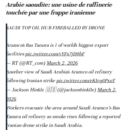
Arabie saoudite: une usine de raffinerie
touchée par une frappe iranienne
SAUDI TOP OIL HUB FIREBALLED BY DRONE
Aramco's Ras Tanura is 1 of world's biggest export
facilities
pic.twitter.com/vYFx7jD9bF
— RT (@RT_com)
March 2, 2026
Another view of Saudi Arabia's Aramco oil refinery
following Iranian strike
pic.twitter.com/eKIrq6PxoT
— Jackson Hinkle 🇺🇸 (@jacksonhinklle)
March 2,
2026
Workers evacuate the area around Saudi Aramco’s Ras
Tanura oil refinery as smoke rises following a reported
Iranian drone strike in Saudi Arabia.