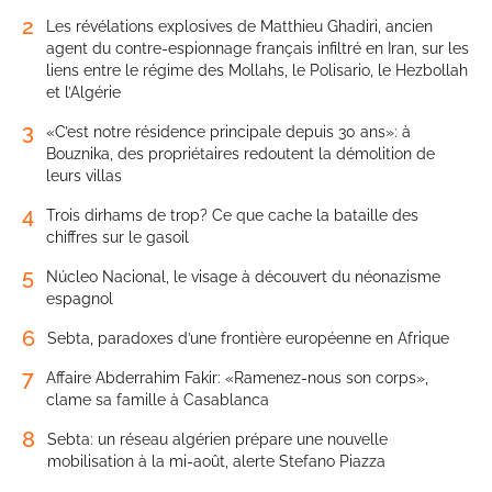
2
Les révélations explosives de Matthieu Ghadiri, ancien
agent du contre-espionnage français infiltré en Iran, sur les
liens entre le régime des Mollahs, le Polisario, le Hezbollah
et l’Algérie
3
«C’est notre résidence principale depuis 30 ans»: à
Bouznika, des propriétaires redoutent la démolition de
leurs villas
4
Trois dirhams de trop? Ce que cache la bataille des
chiffres sur le gasoil
5
Núcleo Nacional, le visage à découvert du néonazisme
espagnol
6
Sebta, paradoxes d’une frontière européenne en Afrique
7
Affaire Abderrahim Fakir: «Ramenez-nous son corps»,
clame sa famille à Casablanca
8
Sebta: un réseau algérien prépare une nouvelle
mobilisation à la mi-août, alerte Stefano Piazza