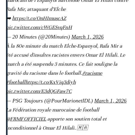
marocain de l’Espanyol Barcelone Omar El Hilali contre
Rafa Mir, attaquant d’Elche
➡️
https://t.co/OnHImuscAZ
pic.twitter.com/cWGESvqFnH
— 20 Minutes (@20Minutes)
March 1, 2026
À la 80e minute du match Elche-Espanyol, Rafa Mir a
été accusé d'insultes racistes envers Omar El Hilali. Le
match a été suspendu 3 minutes. Ce fait souligne la
gravité du racisme dans le football.
#racisme
#football
https://t.co/KxViq3diyh
pic.twitter.com/E3dQGFaw7C
— PSG Toujours (@PourMarionetIDL)
March 1, 2026
La Fédération royale marocaine de football
@FRMFOFFICIEL
apporte son soutien total et
inconditionnel à Omar El Hilali. 🇲🇦