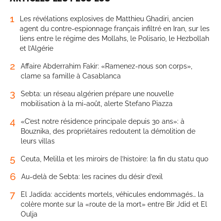
1
Les révélations explosives de Matthieu Ghadiri, ancien
agent du contre-espionnage français infiltré en Iran, sur les
liens entre le régime des Mollahs, le Polisario, le Hezbollah
et l’Algérie
2
Affaire Abderrahim Fakir: «Ramenez-nous son corps»,
clame sa famille à Casablanca
3
Sebta: un réseau algérien prépare une nouvelle
mobilisation à la mi-août, alerte Stefano Piazza
4
«C’est notre résidence principale depuis 30 ans»: à
Bouznika, des propriétaires redoutent la démolition de
leurs villas
5
Ceuta, Melilla et les miroirs de l’histoire: la fin du statu quo
6
Au-delà de Sebta: les racines du désir d’exil
7
El Jadida: accidents mortels, véhicules endommagés… la
colère monte sur la «route de la mort» entre Bir Jdid et El
Oulja