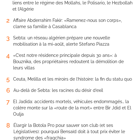
liens entre le régime des Mollahs, le Polisario, le Hezbollah
et l’Algérie
2
Affaire Abderrahim Fakir: «Ramenez-nous son corps»,
clame sa famille à Casablanca
3
Sebta: un réseau algérien prépare une nouvelle
mobilisation à la mi-août, alerte Stefano Piazza
4
«C’est notre résidence principale depuis 30 ans»: à
Bouznika, des propriétaires redoutent la démolition de
leurs villas
5
Ceuta, Melilla et les miroirs de l’histoire: la fin du statu quo
6
Au-delà de Sebta: les racines du désir d’exil
7
El Jadida: accidents mortels, véhicules endommagés… la
colère monte sur la «route de la mort» entre Bir Jdid et El
Oulja
8
Élargir la Botola Pro pour sauver son club (et ses
Législatives): pourquoi Bensaïd doit à tout prix éviter le
syndrome des «fraqchia»