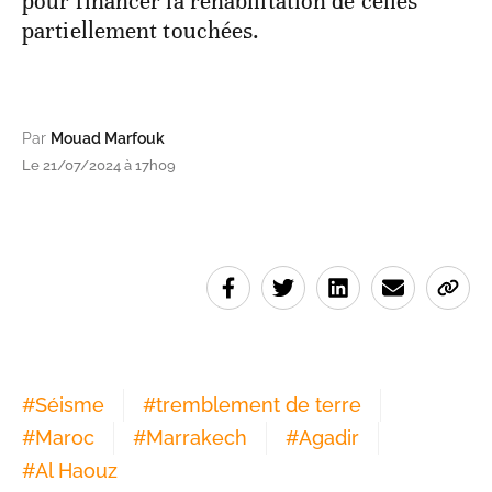
pour financer la réhabilitation de celles
partiellement touchées.
Par
Mouad Marfouk
Le 21/07/2024 à 17h09
#
Séisme
#
tremblement de terre
#
Maroc
#
Marrakech
#
Agadir
#
Al Haouz