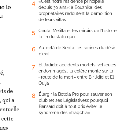
«C’est notre résidence principale
4
ue le
depuis 30 ans»: à Bouznika, des
propriétaires redoutent la démolition
du
de leurs villas
Ceuta, Melilla et les miroirs de l’histoire:
5
la fin du statu quo
Au-delà de Sebta: les racines du désir
6
d’exil
El Jadida: accidents mortels, véhicules
7
endommagés… la colère monte sur la
é,
«route de la mort» entre Bir Jdid et El
a
Oulja
vis de
Élargir la Botola Pro pour sauver son
8
, qui a
club (et ses Législatives): pourquoi
Bensaïd doit à tout prix éviter le
entuelle
syndrome des «fraqchia»
 cette
ions