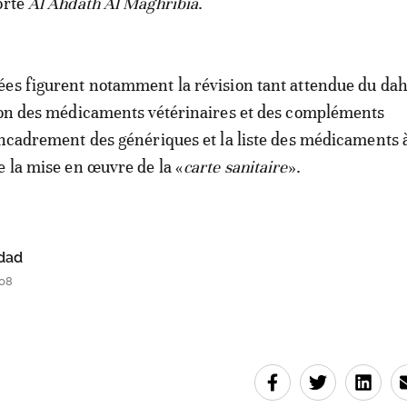
orte
Al Ahdath Al Maghribia
.
es figurent notamment la révision tant attendue du dah
ion des médicaments vétérinaires et des compléments
encadrement des génériques et la liste des médicaments à
e la mise en œuvre de la «
carte sanitaire
».
dad
08