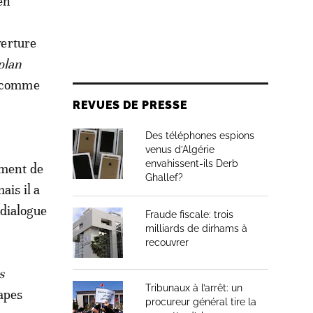
en
r
verture
 plan
t comme
REVUES DE PRESSE
Des téléphones espions
venus d’Algérie
envahissent-ils Derb
ement de
Ghallef?
ais il a
 dialogue
Fraude fiscale: trois
milliards de dirhams à
recouvrer
s
Tribunaux à l’arrêt: un
tapes
procureur général tire la