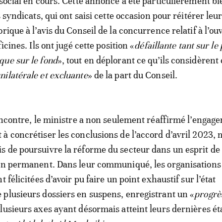
 social en cours. Cette annonce a été particulièrement bi
s syndicats, qui ont saisi cette occasion pour réitérer leu
rique à l’avis du Conseil de la concurrence relatif à l’ou
icines. Ils ont jugé cette position «
défaillante tant sur le
ue sur le fond
», tout en déplorant ce qu’ils considèren
nilatérale et excluante
» de la part du Conseil.
rencontre, le ministre a non seulement réaffirmé l’engag
à concrétiser les conclusions de l’accord d’avril 2023, m
 de poursuivre la réforme du secteur dans un esprit de
ion permanent. Dans leur communiqué, les organisations
t félicitées d’avoir pu faire un point exhaustif sur l’état
plusieurs dossiers en suspens, enregistrant un «
progrè
plusieurs axes ayant désormais atteint leurs dernières é