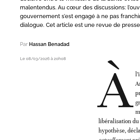
malentendus. Au cœur des discussions: l’ouv
gouvernement s’est engagé à ne pas franchir, 
dialogue. Cet article est une revue de presse 
Par
Hassan Benadad
Le 08/03/2026 à 20h08
À
l
A
p
gr
m
libéralisation d
hypothèse, décl
actuellement pri