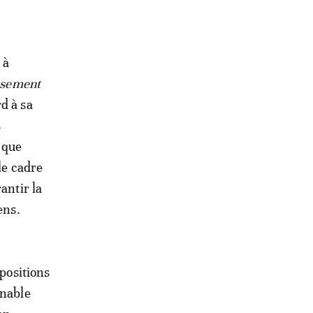
 à
ssement
rd à sa
s
é que
le cadre
antir la
ens.
spositions
rnable