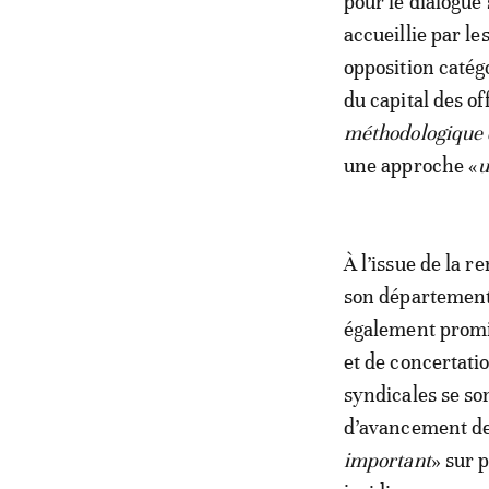
pour le dialogue
accueillie par le
opposition catégo
du capital des off
méthodologique q
une approche «
u
À l’issue de la 
son département 
également promis
et de concertat
syndicales se son
d’avancement de 
important
» sur 