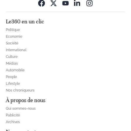
Opens in new wi
Le360 en un clic
Politique
Economie
Société
International
Culture
Médias
Automobile
People
Lifestyle
Nos chroniqueurs
À propos de nous
Qui sommes-nous
Publicité
Archives