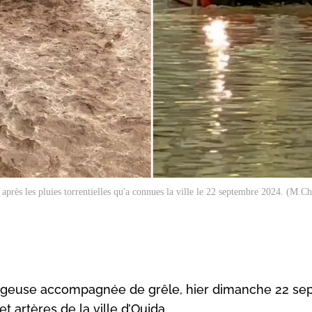
 après les pluies torrentielles qu'a connues la ville le 22 septembre 2024. (M.C
rageuse accompagnée de grêle, hier dimanche 22 se
 artères de la ville d’Oujda.