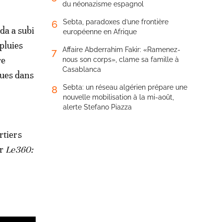
du néonazisme espagnol
Sebta, paradoxes d’une frontière
6
da a subi
européenne en Afrique
pluies
Affaire Abderrahim Fakir: «Ramenez-
7
re
nous son corps», clame sa famille à
Casablanca
rues dans
Sebta: un réseau algérien prépare une
8
nouvelle mobilisation à la mi-août,
alerte Stefano Piazza
rtiers
ar
Le360: