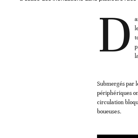
D
a
l
t
p
l
Submergés par le
périphériques on
circulation bloq
boueuses.