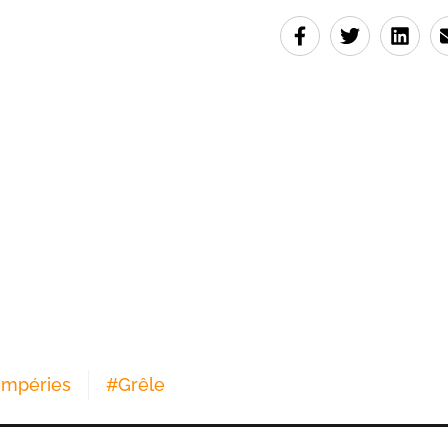
empéries
#
Grêle