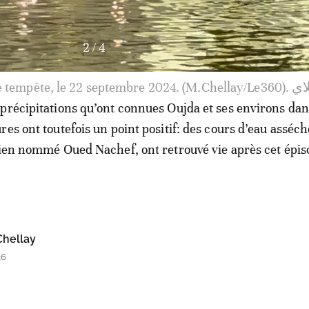
3
/
4
Oujda frappée par une v
précipitations qu’ont connues Oujda et ses environs dan
es ont toutefois un point positif: des cours d’eau asséch
bien nommé Oued Nachef, ont retrouvé vie après cet épis
hellay
36