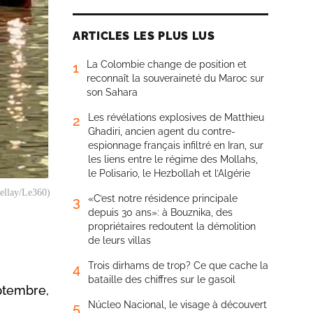
ARTICLES LES PLUS LUS
La Colombie change de position et
1
reconnaît la souveraineté du Maroc sur
son Sahara
Les révélations explosives de Matthieu
2
Ghadiri, ancien agent du contre-
espionnage français infiltré en Iran, sur
les liens entre le régime des Mollahs,
le Polisario, le Hezbollah et l’Algérie
hellay/Le360)
«C’est notre résidence principale
3
depuis 30 ans»: à Bouznika, des
propriétaires redoutent la démolition
de leurs villas
Trois dirhams de trop? Ce que cache la
4
bataille des chiffres sur le gasoil
ptembre,
Núcleo Nacional, le visage à découvert
5