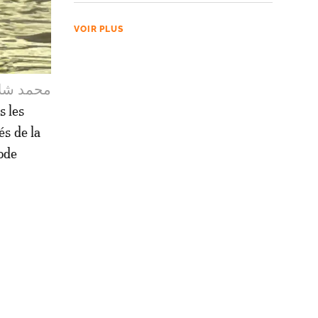
VOIR PLUS
iolente tempête, le 22 septembre 2024. (M.Chellay/Le360). محمد شلاي
s les
és de la
ode