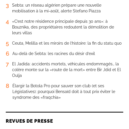
3
Sebta: un réseau algérien prépare une nouvelle
mobilisation à la mi-août, alerte Stefano Piazza
4
«C’est notre résidence principale depuis 30 ans»: à
Bouznika, des propriétaires redoutent la démolition de
leurs villas
5
Ceuta, Melilla et les miroirs de l’histoire: la fin du statu quo
6
Au-delà de Sebta: les racines du désir d’exil
7
El Jadida: accidents mortels, véhicules endommagés… la
colère monte sur la «route de la mort» entre Bir Jdid et El
Oulja
8
Élargir la Botola Pro pour sauver son club (et ses
Législatives): pourquoi Bensaïd doit à tout prix éviter le
syndrome des «fraqchia»
REVUES DE PRESSE