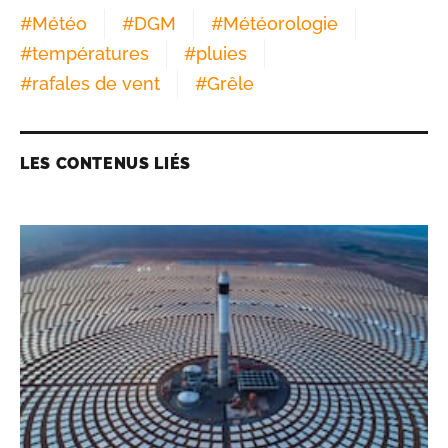
#
Météo
#
DGM
#
Météorologie
#
températures
#
pluies
#
rafales de vent
#
Grêle
LES CONTENUS LIÉS