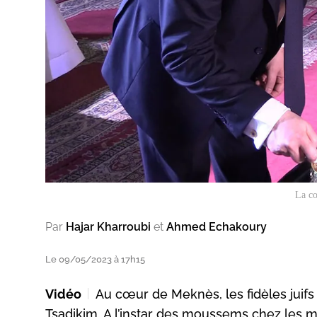
La co
Par
Hajar Kharroubi
et
Ahmed Echakoury
Le 09/05/2023 à 17h15
Vidéo
Au cœur de Meknès, les fidèles juifs 
Tsadikim. A l’instar des moussems chez les 