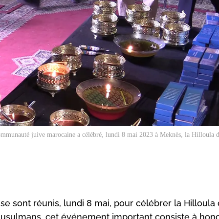
mmunauté juive marocaine a célébré, lundi 8 mai 2023 à Meknès, la Hilloula 
se sont réunis, lundi 8 mai, pour célébrer la Hilloula
musulmans, cet événement important consiste à hono