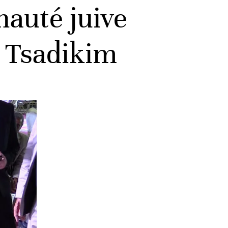
auté juive
s Tsadikim