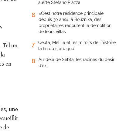
alerte Stefano Piazza
«C’est notre résidence principale
6
depuis 30 ans»: à Bouznika, des
propriétaires redoutent la démolition
e
de leurs villas
Ceuta, Melilla et les miroirs de l’histoire:
7
. Tel un
la fin du statu quo
 la
Au-delà de Sebta: les racines du désir
8
es en
d’exil
les, une
ecueillir
e de