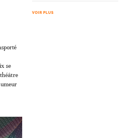
VOIR PLUS
nsporté
ix se
 théâtre
e humeur