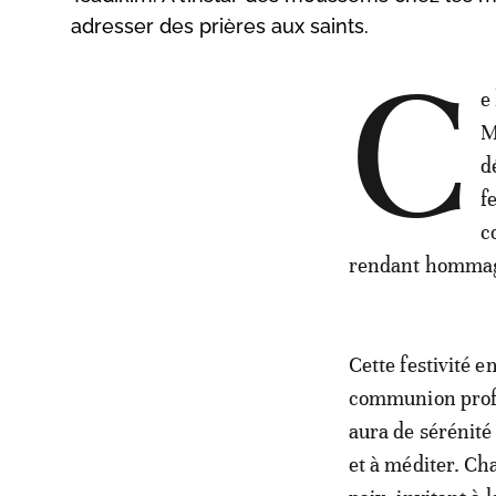
adresser des prières aux saints.
C
e
M
d
f
c
rendant hommage
Cette festivité 
communion profon
aura de sérénité 
et à méditer. C