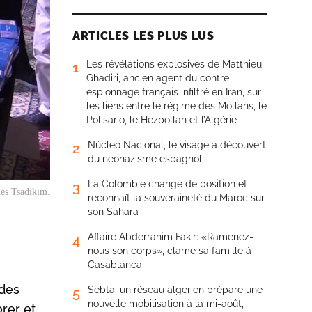
ARTICLES LES PLUS LUS
Les révélations explosives de Matthieu
1
Ghadiri, ancien agent du contre-
espionnage français infiltré en Iran, sur
les liens entre le régime des Mollahs, le
Polisario, le Hezbollah et l’Algérie
Núcleo Nacional, le visage à découvert
2
du néonazisme espagnol
La Colombie change de position et
3
des Tsadikim.
reconnaît la souveraineté du Maroc sur
son Sahara
Affaire Abderrahim Fakir: «Ramenez-
4
nous son corps», clame sa famille à
Casablanca
 des
Sebta: un réseau algérien prépare une
5
nouvelle mobilisation à la mi-août,
rer et