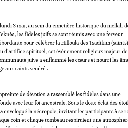
 lundi 8 mai, au sein du cimetière historique du mellah d
eknès, les fidèles juifs se sont réunis avec une ferveur
ébordante pour célébrer la Hilloula des Tsadikim (saints)
eu d’artifice spirituel, cet événement religieux majeur de
ommunauté juive a enflammé les cœurs et nourri les âm
 aux saints vénérés.
empreinte de dévotion a rassemblé les fidèles dans une
de avec leur foi ancestrale. Sous le doux éclat des étoi
a enveloppé la nécropole, invitant les participants à se r
haque coin et chaque tombeau respiraient une atmosphèr