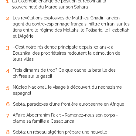
1
La Colombie change de position et reconnaît la
souveraineté du Maroc sur son Sahara
2
Les révélations explosives de Matthieu Ghadiri, ancien
agent du contre-espionnage français infiltré en Iran, sur les
liens entre le régime des Mollahs, le Polisario, le Hezbollah
et l’Algérie
3
«C’est notre résidence principale depuis 30 ans»: à
Bouznika, des propriétaires redoutent la démolition de
leurs villas
4
Trois dirhams de trop? Ce que cache la bataille des
chiffres sur le gasoil
5
Núcleo Nacional, le visage à découvert du néonazisme
espagnol
6
Sebta, paradoxes d’une frontière européenne en Afrique
7
Affaire Abderrahim Fakir: «Ramenez-nous son corps»,
clame sa famille à Casablanca
8
Sebta: un réseau algérien prépare une nouvelle