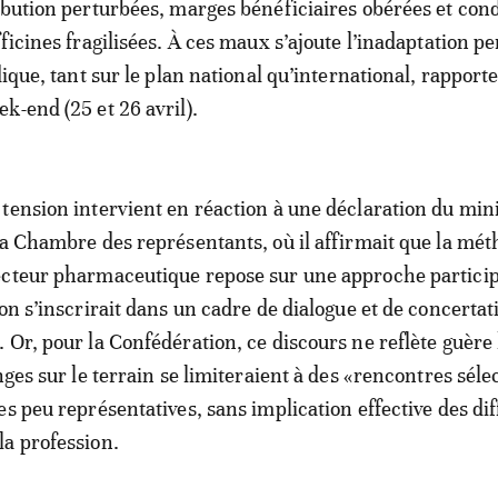
ibution perturbées, marges bénéficiaires obérées et cond
ficines fragilisées. À ces maux s’ajoute l’inadaptation pe
dique, tant sur le plan national qu’international, rapport
k-end (25 et 26 avril).
tension intervient en réaction à une déclaration du min
la Chambre des représentants, où il affirmait que la mét
cteur pharmaceutique repose sur une approche participa
on s’inscrirait dans un cadre de dialogue et de concertat
 Or, pour la Confédération, ce discours ne reflète guère 
nges sur le terrain se limiteraient à des «rencontres séle
es peu représentatives, sans implication effective des di
a profession.