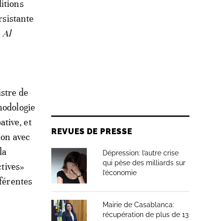
itions
rsistante
e
Al
istre de
hodologie
tive, et
REVUES DE PRESSE
ion avec
la
Dépression: l’autre crise
qui pèse des milliards sur
ctives»
l’économie
fférentes
Mairie de Casablanca:
récupération de plus de 13