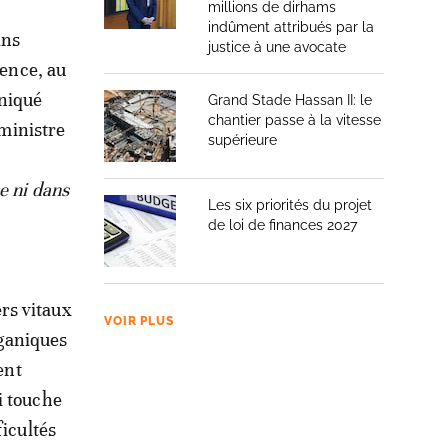
millions de dirhams
indûment attribués par la
ins
justice à une avocate
gence, au
uniqué
Grand Stade Hassan II: le
chantier passe à la vitesse
 ministre
supérieure
e ni dans
Les six priorités du projet
de loi de finances 2027
rs vitaux
VOIR PLUS
rganiques
ent
i touche
ficultés