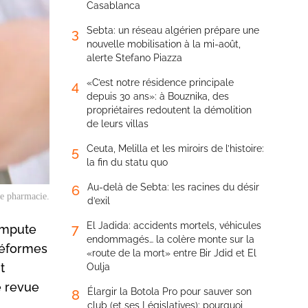
Casablanca
Sebta: un réseau algérien prépare une
3
nouvelle mobilisation à la mi-août,
alerte Stefano Piazza
«C’est notre résidence principale
4
depuis 30 ans»: à Bouznika, des
propriétaires redoutent la démolition
de leurs villas
Ceuta, Melilla et les miroirs de l’histoire:
5
la fin du statu quo
Au-delà de Sebta: les racines du désir
6
e pharmacie.
d’exil
El Jadida: accidents mortels, véhicules
7
impute
endommagés… la colère monte sur la
 réformes
«route de la mort» entre Bir Jdid et El
t
Oulja
e revue
Élargir la Botola Pro pour sauver son
8
club (et ses Législatives): pourquoi