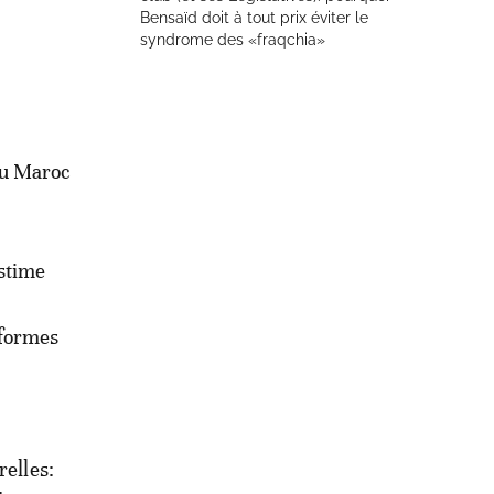
Bensaïd doit à tout prix éviter le
syndrome des «fraqchia»
du Maroc
estime
éformes
relles: