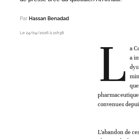
Par
Hassan Benadad
Le 24/04/2026 à 21h38
L
a C
a i
dys
min
que
pharmaceutique e
convenues depui
L’abandon de ces