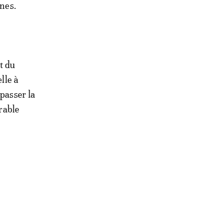
ines.
t du
elle à
épasser la
urable