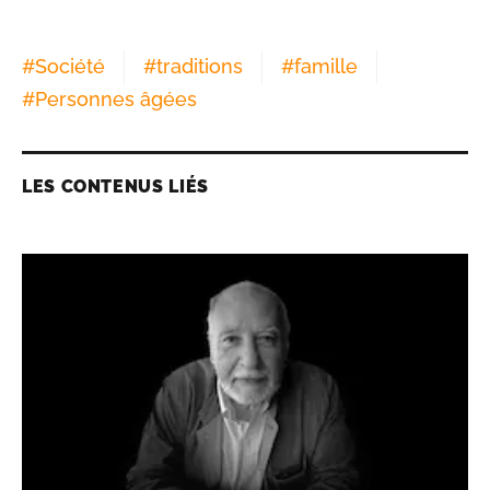
#
Société
#
traditions
#
famille
#
Personnes âgées
LES CONTENUS LIÉS