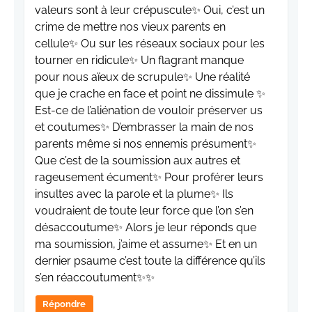
valeurs sont à leur crépuscule✨️ Oui, c’est un
crime de mettre nos vieux parents en
cellule✨️ Ou sur les réseaux sociaux pour les
tourner en ridicule✨️ Un flagrant manque
pour nous aïeux de scrupule✨️ Une réalité
que je crache en face et point ne dissimule ✨️
Est-ce de l’aliénation de vouloir préserver us
et coutumes✨️ D’embrasser la main de nos
parents même si nos ennemis présument✨️
Que c’est de la soumission aux autres et
rageusement écument✨️ Pour proférer leurs
insultes avec la parole et la plume✨️ Ils
voudraient de toute leur force que l’on s’en
désaccoutume✨️ Alors je leur réponds que
ma soumission, j’aime et assume✨️ Et en un
dernier psaume c’est toute la différence qu’ils
s’en réaccoutument✨️✨
Répondre