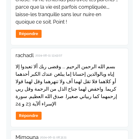
parce que la vie est parfois compliquée…,
laisse-les tranquille sans leur nuire en
quoique ce soit. Point !
Répondre
rachadl
2024-06-11 13:43:07
بسم الله الرحمن الرحيم ... وقضى ربك ألا تعبدوا إلا
إياه وبالوالدين إحسانا إما يبلغن عندك الكبر أحدهما
أو كلاهما فلا تقل لهما أف ولا تنهرهما وقل لهما قولا
كريما. واخفض لهما جناح الذل من الرحمة وقل ربي
إرحمهما كما ربياني صغيرا. صدق الله العظيم. سورة
الإسراء ألآية 23 و 24
Répondre
Mimouna
2024-06-11 08:31:11