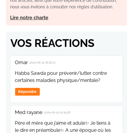
nos articles, ainsi que votre expérience de contribution,
nous vous invitons à consulter nos règles d’utilisation.
Lire notre charte
VOS RÉACTIONS
Omar
2024-06-15 18:18:23
Habba Sawda pour prévenir/lutter contre
certaines maladies physique/mentale?
Répondre
Med rayane
2024-06-15 02:19:28
Père et mère que j’aime et adule✨️ Je tiens à
le dire en préambule✨️ A une époque où les