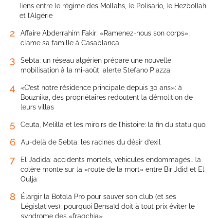
liens entre le régime des Mollahs, le Polisario, le Hezbollah
et l’Algérie
2
Affaire Abderrahim Fakir: «Ramenez-nous son corps»,
clame sa famille à Casablanca
3
Sebta: un réseau algérien prépare une nouvelle
mobilisation à la mi-août, alerte Stefano Piazza
4
«C’est notre résidence principale depuis 30 ans»: à
Bouznika, des propriétaires redoutent la démolition de
leurs villas
5
Ceuta, Melilla et les miroirs de l’histoire: la fin du statu quo
6
Au-delà de Sebta: les racines du désir d’exil
7
El Jadida: accidents mortels, véhicules endommagés… la
colère monte sur la «route de la mort» entre Bir Jdid et El
Oulja
8
Élargir la Botola Pro pour sauver son club (et ses
Législatives): pourquoi Bensaïd doit à tout prix éviter le
syndrome des «fraqchia»