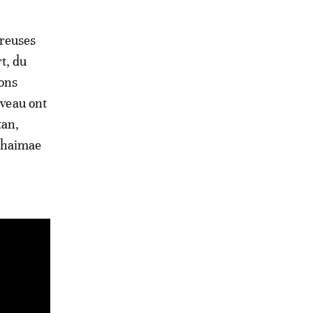
breuses
rt, du
ions
iveau ont
tan,
Shaimae