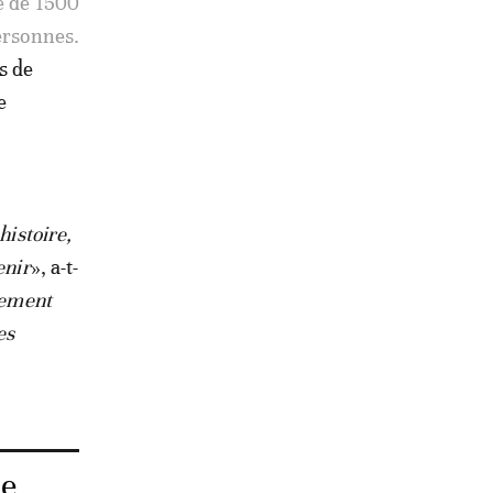
é de 1500
ersonnes.
s de
e
histoire,
enir
», a-t-
nement
es
de