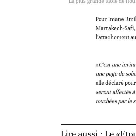
La plus grande table de fto
Pour Imane Rmili
Marrakech-Safi, 
l’attachement aux
«
C’est une invita
une page de solid
elle déclaré pou
seront affectés à
touchées par le s
Lire aussi :
Le «Ftou