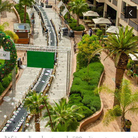
3
/
5