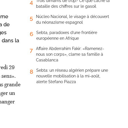
Trois dirhams de trop? Ce que cache la
4
bataille des chiffres sur le gasoil
ième
Núcleo Nacional, le visage à découvert
5
du néonazisme espagnol
a de
ges
Sebta, paradoxes d’une frontière
6
européenne en Afrique
 dans la
Affaire Abderrahim Fakir: «Ramenez-
7
nous son corps», clame sa famille à
Casablanca
redi 29
Sebta: un réseau algérien prépare une
8
 sens».
nouvelle mobilisation à la mi-août,
alerte Stefano Piazza
us grande
ager un
changer