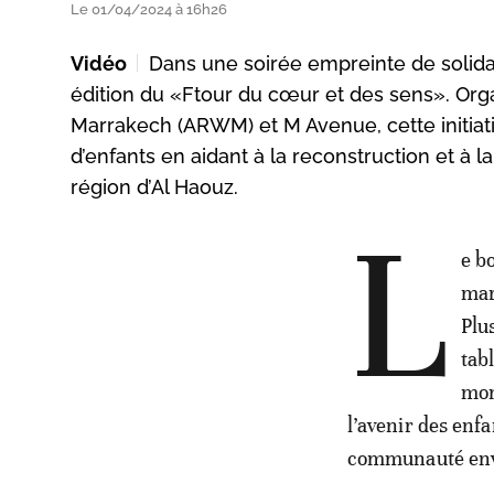
Le 01/04/2024 à 16h26
Vidéo
Dans une soirée empreinte de solidar
édition du «Ftour du cœur et des sens». Orga
Marrakech (ARWM) et M Avenue, cette initiativ
d’enfants en aidant à la reconstruction et 
région d’Al Haouz.
L
e b
mar
Plu
tab
mom
l’avenir des enf
communauté enve