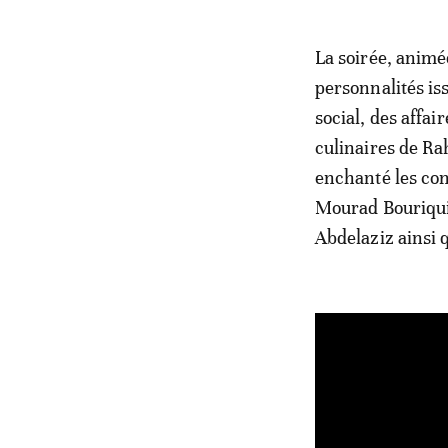
La soirée, anim
personnalités iss
social, des affa
culinaires de Rah
enchanté les co
Mourad Bouriqui
Abdelaziz ainsi 