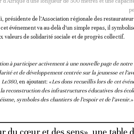
ur d'Afrique d'une longueur de 500 mètres et une capacit
p
, présidente de l’Association régionale des restaurateur
cet événement va au-delà d’un simple repas, il symbolis
 valeurs de solidarité sociale et de progrès collectif.
tion à participer activement à une nouvelle page de notre 
arité et de développement centrée sur la jeunesse et l’av
r
Le360
, en ajoutant: «
Les dons recueillis lors de cet évé
 la reconstruction des infrastructures éducatives des écol
éisme, symboles des chantiers de l’espoir et de l’avenir
.»
r du cœur et des sens», une table 