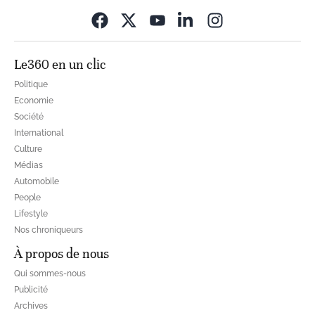
Opens in new wi
Le360 en un clic
Politique
Economie
Société
International
Culture
Médias
Automobile
People
Lifestyle
Nos chroniqueurs
À propos de nous
Qui sommes-nous
Publicité
Archives