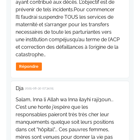
ayant contribué aux décès. L'objectif est de
prévenir de tels incidents.Pour commencer
I’ll faudrai suspendre TOUS les services de
maternité et s’arranger pour les transfers
necessaires de toute les parturiantes vers
une institution compéjusqu’au terme de l’ACP
et correction des défaillances à l’origine de la
catastrophe…
Répondre
Dja
2025-08-30 07:34:05
Salam, Inna li Allah wa Inna ilayhi raji3oun...
C'est une honte j'espère que les
responsables paieront très très cher leur
manquements quelque soit leurs positions
dans cet "hôpital"... Ces pauvres femmes,
mères sont venues pour donner la vie pas